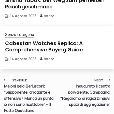
Shisha Tabak: Der Weg zum perfekten
Rauchgeschmack
14 Agosto 2023
pxjntv
Senza categoria
Cabestan Watches Replica: A
Comprehensive Buying Guide
14 Agosto 2023
pxjntv
Navigazione
Previous:
Next:
Meloni gela Berlusconi:
Inaugurato il centro
articoli
“Supponente, arrogante e
polivalente, Campagna:
offensiva? Manca un punto:
“Regaliamo ai ragazzi nuovi
io non sono ricattabile” – Il
spazi di aggregazione”
Fatto Quotidiano