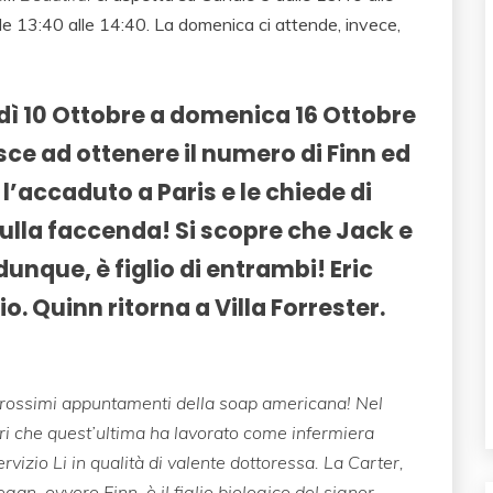
lle 13:40 alle 14:40. La domenica ci attende, invece,
edì 10 Ottobre a domenica 16 Ottobre
sce ad ottenere il numero di Finn ed
 l’accaduto a Paris e le chiede di
ulla faccenda! Si scopre che Jack e
dunque, è figlio di entrambi! Eric
o. Quinn ritorna a Villa Forrester.
prossimi appuntamenti della soap americana! Nel
uori che quest’ultima ha lavorato come infermiera
rvizio Li in qualità di valente dottoressa. La Carter,
an, ovvero Finn, è il figlio biologico del signor