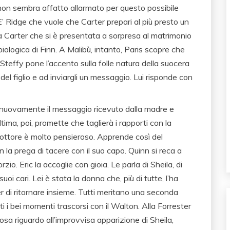
 non sembra affatto allarmato per questo possibile
. E’ Ridge che vuole che Carter prepari al più presto un
ila Carter che si è presentata a sorpresa al matrimonio
ologica di Finn. A Malibù, intanto, Paris scopre che
. Steffy pone l’accento sulla folle natura della suocera
del figlio e ad inviargli un messaggio. Lui risponde con
 nuovamente il messaggio ricevuto dalla madre e
tima, poi, promette che taglierà i rapporti con la
 dottore è molto pensieroso. Apprende così del
n la prega di tacere con il suo capo. Quinn si reca a
rzio. Eric la accoglie con gioia. Le parla di Sheila, di
uoi cari. Lei è stata la donna che, più di tutte, l’ha
ler di ritornare insieme. Tutti meritano una seconda
i i bei momenti trascorsi con il Walton. Alla Forrester
sa riguardo all’improvvisa apparizione di Sheila,