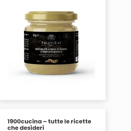
1900cucina – tutte le ricette
che desideri