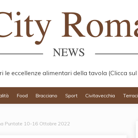
i le eccellenze alimentari della tavola (Clicca sul
alità
Food
Bracciano
Sport
Civitavecchia
Terrac
ama Puntate 10-16 Ottobre 2022