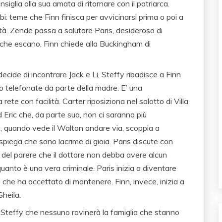
siglia alla sua amata di ritornare con il patriarca.
bi: teme che Finn finisca per avvicinarsi prima o poi a
ità. Zende passa a salutare Paris, desideroso di
a che escano, Finn chiede alla Buckingham di
ecide di incontrare Jack e Li, Steffy ribadisce a Finn
o telefonate da parte della madre. E’ una
ete con facilità. Carter riposiziona nel salotto di Villa
ad Eric che, da parte sua, non ci saranno più
 e, quando vede il Walton andare via, scoppia a
i spiega che sono lacrime di gioia. Paris discute con
è del parere che il dottore non debba avere alcun
anto è una vera criminale. Paris inizia a diventare
 che ha accettato di mantenere. Finn, invece, inizia a
heila.
a Steffy che nessuno rovinerà la famiglia che stanno