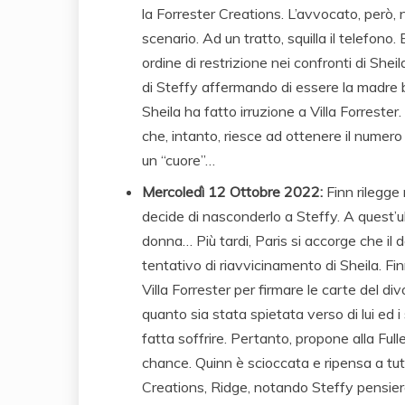
la Forrester Creations. L’avvocato, però,
scenario. Ad un tratto, squilla il telefono
ordine di restrizione nei confronti di She
di Steffy affermando di essere la madre bi
Sheila ha fatto irruzione a Villa Forrester
che, intanto, riesce ad ottenere il numero 
un “cuore”…
Mercoledì 12 Ottobre
2022:
Finn rilegge
decide di nasconderlo a Steffy. A quest’ul
donna… Più tardi, Paris si accorge che il
tentativo di riavvicinamento di Sheila. Fin
Villa Forrester per firmare le carte del divo
quanto sia stata spietata verso di lui ed i s
fatta soffrire. Pertanto, propone alla Ful
chance. Quinn è scioccata e ripensa a tutt
Creations, Ridge, notando Steffy pensiero