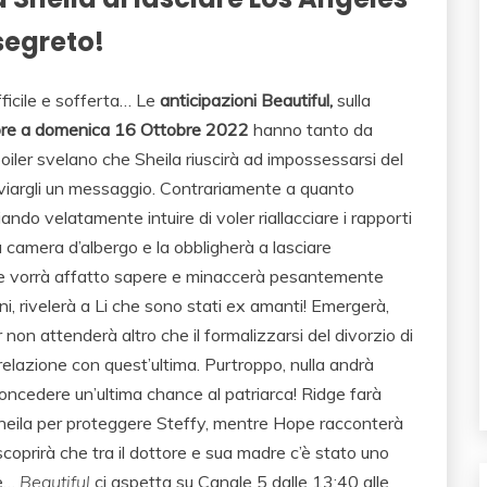
segreto!
ficile e sofferta… Le
anticipazioni Beautiful,
sulla
bre a domenica 16 Otto
bre 2022
hanno tanto da
 spoiler svelano che Sheila riuscirà ad impossessarsi del
inviargli un messaggio. Contrariamente a quanto
ando velatamente intuire di voler riallacciare i rapporti
a camera d’albergo e la obbligherà a lasciare
e vorrà affatto sapere e minaccerà pesantemente
i, rivelerà a Li che sono stati ex amanti! Emergerà,
r non attenderà altro che il formalizzarsi del divorzio di
a relazione con quest’ultima. Purtroppo, nulla andrà
concedere un’ultima chance al patriarca! Ridge farà
 Sheila per proteggere Steffy, mentre Hope racconterà
coprirà che tra il dottore e sua madre c’è stato uno
re…
Beautiful
ci aspetta su Canale 5 dalle 13:40 alle