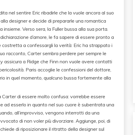
ita nel sentire Eric ribadirle che la vuole ancora al suo
 alla designer e decide di prepararle una romantica
a insieme. Verso sera, la Fuller bussa alla sua porta.
a dichiarazione d’amore, le fa sapere di essere pronto a
è costretta a confessargli la verità: Eric ha strappato i
 suo racconto, Carter sembra perdere per sempre le
ffy assicura a Ridge che Finn non vuole avere contatti
ricolosità. Paris accoglie le confessioni del dottore,
rio in quel momento, qualcuno bussa fortemente alla
 Carter di essere molto confusa: vorrebbe essere
sce ad esserlo in quanto nel suo cuore è subentrata una
ando, all’improvviso, vengono interrotti da una
avvocato di non voler più divorziare. Aggiunge, poi, di
hiede di riposizionare il ritratto della designer sul