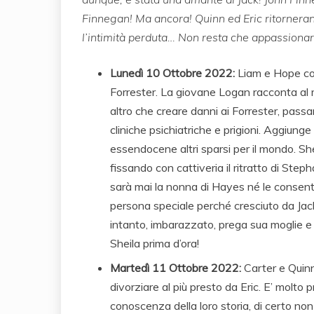
Finnegan! Ma ancora! Quinn ed Eric ritornera
l’intimità perduta… Non resta che appassionar
Lunedì 10 Ottobre 2022:
Liam e Hope com
Forrester. La giovane Logan racconta al m
altro che creare danni ai Forrester, passan
cliniche psichiatriche e prigioni. Aggiunge 
essendocene altri sparsi per il mondo. She
fissando con cattiveria il ritratto di Step
sarà mai la nonna di Hayes né le consenti
persona speciale perché cresciuto da Jack
intanto, imbarazzato, prega sua moglie e 
Sheila prima d’ora!
Martedì 11 Ottobre 2022:
Carter e Quinn
divorziare al più presto da Eric. E’ molto p
conoscenza della loro storia, di certo no