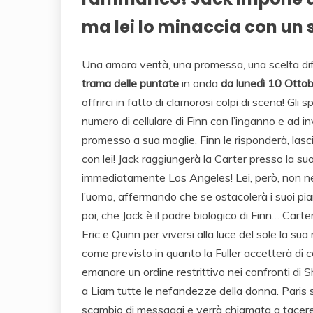
ma lei lo minaccia con un 
Una amara verità, una promessa, una scelta dif
trama delle puntate
in onda
da lunedì 10 Otto
offrirci in fatto di clamorosi colpi di scena! Gli
numero di cellulare di Finn con l’inganno e ad 
promesso a sua moglie, Finn le risponderà, lasci
con lei! Jack raggiungerà la Carter presso la su
immediatamente Los Angeles! Lei, però, non n
l’uomo, affermando che se ostacolerà i suoi pian
poi, che Jack è il padre biologico di Finn… Carte
Eric e Quinn per viversi alla luce del sole la su
come previsto in quanto la Fuller accetterà di 
emanare un ordine restrittivo nei confronti di
a Liam tutte le nefandezze della donna. Paris s
scambio di messaggi e verrà chiamata a tace