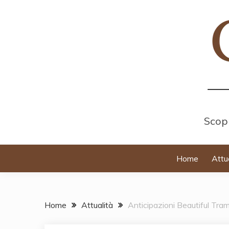
Skip
to
content
Scopr
Home
Attu
Home
Attualità
Anticipazioni Beautiful Tr