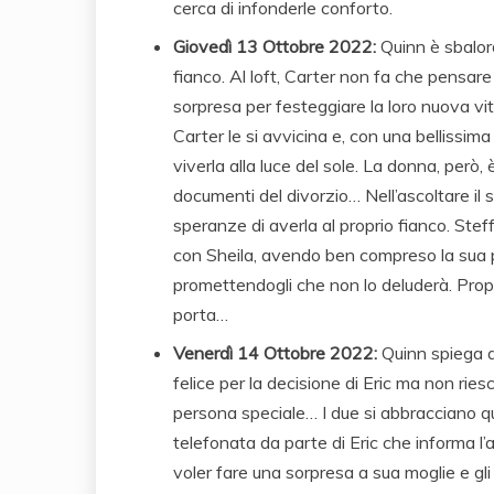
cerca di infonderle conforto.
Giovedì 13 Ottobre 2022:
Quinn è sbalord
fianco. Al loft, Carter non fa che pensare
sorpresa per festeggiare la loro nuova vit
Carter le si avvicina e, con una bellissim
viverla alla luce del sole. La donna, però, 
documenti del divorzio… Nell’ascoltare il
speranze di averla al proprio fianco. Ste
con Sheila, avendo ben compreso la sua pe
promettendogli che non lo deluderà. Prop
porta…
Venerdì 14 Ottobre 2022:
Quinn spiega a
felice per la decisione di Eric ma non rie
persona speciale… I due si abbracciano qu
telefonata da parte di Eric che informa l’
voler fare una sorpresa a sua moglie e gli c