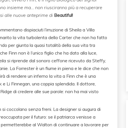
nno insieme ma… non riusciranno più a recuperare
si alle nuove anteprime di
Beautiful!
mentano dispiaciuti l’irruzione di Sheila a Villa
arito la vita turbolenta della Carter che non ha fatto
do per giunta la quasi totalità della sua vita tra
che Finn non è l’unico figlio che ha dato alla luce,
ila si riprende dal sonoro ceffone ricevuto da Steffy,
hanie. La Forrester è un fiume in piena e le dice che non
rà di rendere un inferno la vita a Finn che è una
 e Li Finnegan, una coppia splendida. Il dottore,
Ridge di credere alle sue parole: non ha mai visto
 si coccolano senza freni. La designer si augura di
reoccupata per il futuro: se il patriarca venisse a
n permetterebbe al Walton di continuare a lavorare per