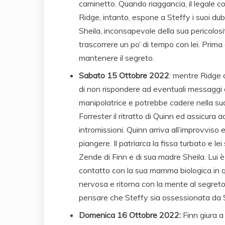
caminetto. Quando riaggancia, il legale con
Ridge, intanto, espone a Steffy i suoi dub
Sheila, inconsapevole della sua pericolos
trascorrere un po’ di tempo con lei. Prim
mantenere il segreto.
Sabato 15 Ottobre 2022
: mentre Ridge d
di non rispondere ad eventuali messaggi 
manipolatrice e potrebbe cadere nella sua r
Forrester il ritratto di Quinn ed assicura 
intromissioni. Quinn arriva all’improvviso
piangere. Il patriarca la fissa turbato e le
Zende di Finn e di sua madre Sheila. Lui 
contatto con la sua mamma biologica in qu
nervosa e ritorna con la mente al segreto
pensare che Steffy sia ossessionata da S
Domenica 16 Ottobre 2022:
Finn giura 