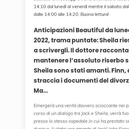
14:10 dal lunedì al venerdì mentre il sabato da
dalle 14:00 alle 14:20. Buona lettura!
Anticipazioni Beautiful da lun
2022, trama puntate: Sheila rie
a scrivergli. Il dottore racconta
mantenere l’assoluto riserbo s
Sheila sono stati amanti. Finn, 
straccia i documenti del divorzi
Ma…
Emergerà una verità davvero scioccante nei 
corso di un dialogo tra Jack e Sheila, verrà f
presso lo stesso ospedale in cui ha prestato se
dunque, è stata una amante di Jack! John Finneg