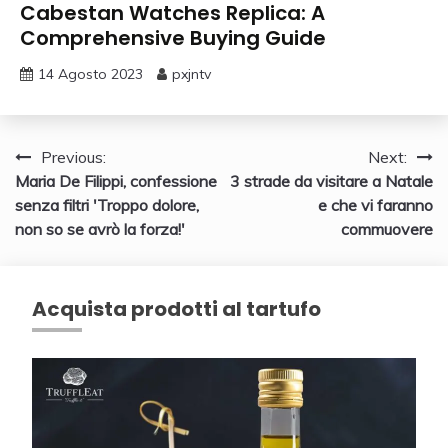
Cabestan Watches Replica: A
Comprehensive Buying Guide
14 Agosto 2023
pxjntv
Navigazione
Previous:
Next:
Maria De Filippi, confessione
3 strade da visitare a Natale
articoli
senza filtri 'Troppo dolore,
e che vi faranno
non so se avrò la forza!'
commuovere
Acquista prodotti al tartufo