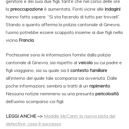
genitore e dei suoi due figli, tant’è che nel corso delle ore
la
preoccupazione
è aumentata. Fonti vicine alle
indagini
hanno fatto sapere: “Si sta facendo di tutto per trovarli”.
Stando a quanto afferma la polizia cantonale di Ginevra,
l’uomo potrebbe essere scappato insieme ai due figli nella
vicina
Francia
.
Pochissime sono le informazioni fornite dalla polizia
cantonale di Ginevra, sia rispetto al
veicolo
su cui padre e
figli viaggiano, sia su quale sia il
contesto familiare
all’interno del quale tale scomparsa sia avvenuta. Dalle
poche informazioni, sembra si tratti di un
rapimento
.
Nessuna notizie nemmeno su una presunta
pericolosità
dell’uomo scomparso coi figli.
LEGGI ANCHE –>
Maddie McCann: la nuova pista del
detective, cosa è successo