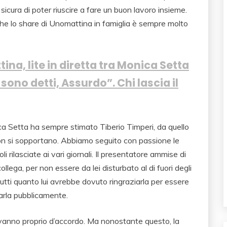
sicura di poter riuscire a fare un buon lavoro insieme.
che lo share di Unomattina in famiglia è sempre molto
a, lite in diretta tra Monica Setta
 sono detti, Assurdo”. Chi lascia il
ca Setta ha sempre stimato Tiberio Timperi, da quello
non si sopportano. Abbiamo seguito con passione le
i rilasciate ai vari giornali. Il presentatore ammise di
ollega, per non essere da lei disturbato al di fuori degli
a tutti quanto lui avrebbe dovuto ringraziarla per essere
carla pubblicamente.
vanno proprio d’accordo. Ma nonostante questo, la