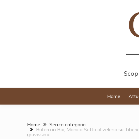
Skip
to
content
Scopr
Home
Attu
Home
Senza categoria
Bufera in Rai, Monica Setta al veleno su Tiberi
gravissime