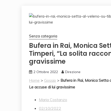
Senza categoria
Bufera in Rai, Monica Set
Timperi, “La solita racc
gravissime
2 Ottobre 2022
Direzione
Home
>
Gossip
>
Bufera in Rai, Monica Setta 
Le accuse di lui gravissime
Maria Costanzo
02/10/2022