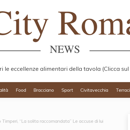
i le eccellenze alimentari della tavola (Clicca sul
alità
Food
Bracciano
Sport
Civitavecchia
Terrac
o Timperi, “La solita raccomandata” Le accuse di lui