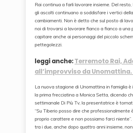
Rai continua a farli lavorare insieme. Del resto,
gli ascolti continuano a soddisfare i vertici dell
cambiamenti. Non è detto che sul posto di lavor
noi di trovarsi a lavorare fianco a fianco a un
capitare anche ai personaggi del piccolo sche
pettegolezzi.
leggi anche:
Terremoto Rai, Addi
all’improvviso da Unomattina. 
La nuova stagione di Unomattina in famiglia è i
la prima frecciatina a Monica Setta, dicendo che
settimanale Di Più Tv, la presentatrice è torna
“Su Tiberio posso dire che professionalmente è
proprio carattere e non possiamo farci niente”. 
tra i due, anche dopo quattro anni insieme, non