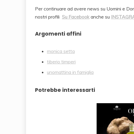
Per continuare ad avere news su Uomini e Donne
nostri profili
Su Facebook
anche su
INSTAG
Argomenti affini
monica setta
tiberio timperi
unomattina in famiglia
Potrebbe interessarti