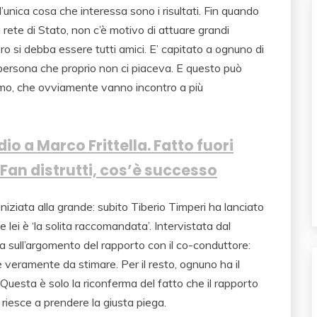
 l’unica cosa che interessa sono i risultati. Fin quando
a rete di Stato, non c’è motivo di attuare grandi
o si debba essere tutti amici. E’ capitato a ognuno di
a persona che proprio non ci piaceva. E questo può
rmo, che ovviamente vanno incontro a più
o a Marco Frittella. Fatto fuori
Fan distrutti, cos’è successo
niziata alla grande: subito Tiberio Timperi ha lanciato
 lei è ‘la solita raccomandata’. Intervistata dal
ta sull’argomento del rapporto con il co-conduttore:
 veramente da stimare. Per il resto, ognuno ha il
Questa è solo la riconferma del fatto che il rapporto
 riesce a prendere la giusta piega.