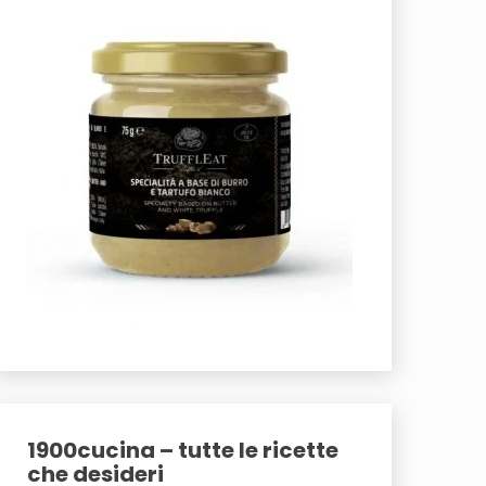
1900cucina – tutte le ricette
che desideri