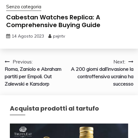
Senza categoria
Cabestan Watches Replica: A
Comprehensive Buying Guide
14 Agosto 2023
pxjntv
Navigazione
Previous:
Next:
Roma, Zaniolo e Abraham
A 200 giorni dall’invasione la
articoli
partiti per Empoli. Out
controffensiva ucraina ha
Zalewski e Karsdorp
successo
Acquista prodotti al tartufo