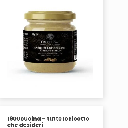
1900cucina – tutte le ricette
che desideri