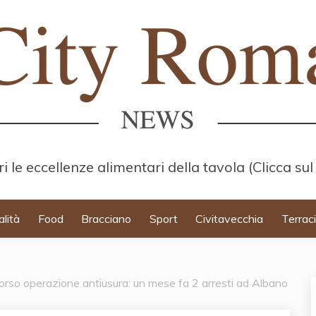
i le eccellenze alimentari della tavola (Clicca sul
alità
Food
Bracciano
Sport
Civitavecchia
Terrac
corso operazione antiusura: un mese fa 2 arresti ad Albano