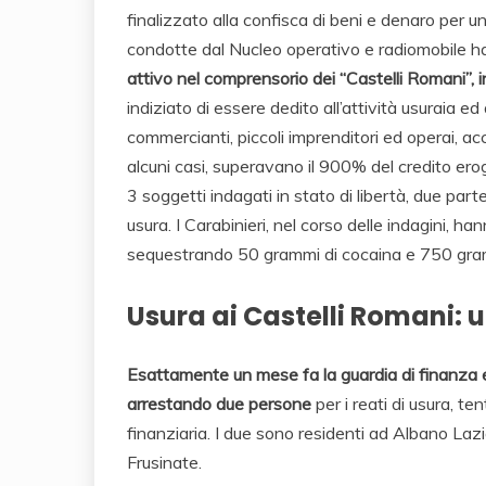
finalizzato alla confisca di beni e denaro per u
condotte dal Nucleo operativo e radiomobile ha
attivo nel comprensorio dei “Castelli Romani”,
indiziato di essere dedito all’attività usuraia ed
commercianti, piccoli imprenditori ed operai, acc
alcuni casi, superavano il 900% del credito erog
3 soggetti indagati in stato di libertà, due part
usura. I Carabinieri, nel corso delle indagini, ha
sequestrando 50 grammi di cocaina e 750 gram
Usura ai Castelli Romani: u
Esattamente un mese fa la guardia di finanza 
arrestando due persone
per i reati di usura, te
finanziaria. I due sono residenti ad Albano Lazia
Frusinate.