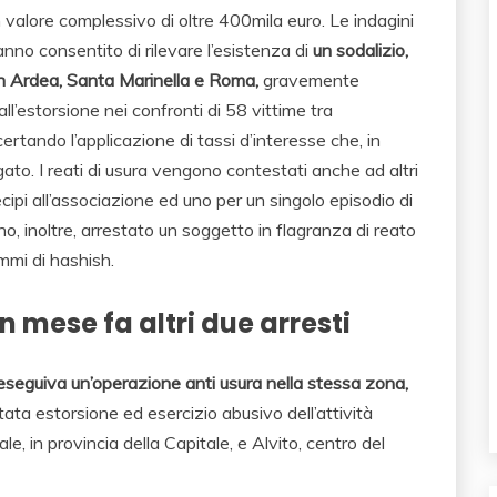
n valore complessivo di oltre 400mila euro. Le indagini
nno consentito di rilevare l’esistenza di
un sodalizio,
 in Ardea, Santa Marinella e Roma,
gravemente
 all’estorsione nei confronti di 58 vittime tra
ertando l’applicazione di tassi d’interesse che, in
ato. I reati di usura vengono contestati anche ad altri
ecipi all’associazione ed uno per un singolo episodio di
nno, inoltre, arrestato un soggetto in flagranza di reato
mi di hashish.
n mese fa altri due arresti
eseguiva un’operazione anti usura nella stessa zona,
ntata estorsione ed esercizio abusivo dell’attività
le, in provincia della Capitale, e Alvito, centro del