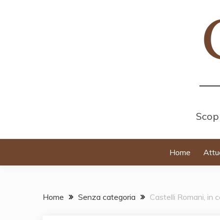
Skip
to
content
Scopr
Home
Attu
Home
Senza categoria
Castelli Romani, in 