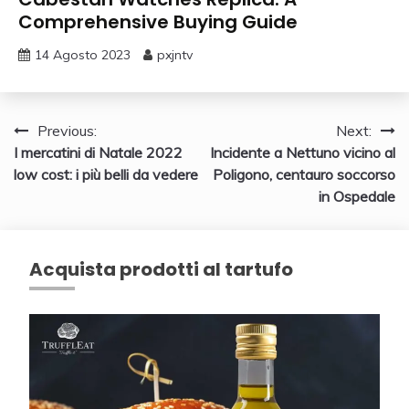
Comprehensive Buying Guide
14 Agosto 2023
pxjntv
Navigazione
Previous:
Next:
I mercatini di Natale 2022
Incidente a Nettuno vicino al
articoli
low cost: i più belli da vedere
Poligono, centauro soccorso
in Ospedale
Acquista prodotti al tartufo