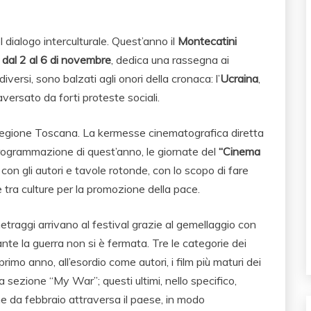
 dialogo interculturale. Quest’anno il
Montecatini
a
dal 2 al 6 di novembre
, dedica una rassegna ai
versi, sono balzati agli onori della cronaca: l’
Ucraina
,
raversato da forti proteste sociali.
 Regione Toscana. La kermesse cinematografica diretta
programmazione di quest’anno, le giornate del
“Cinema
 con gli autori e tavole rotonde, con lo scopo di fare
tra culture per la promozione della pace.
metraggi arrivano al festival grazie al gemellaggio con
nte la guerra non si è fermata. Tre le categorie dei
l primo anno, all’esordio come autori, i film più maturi dei
la sezione “My War”; questi ultimi, nello specifico,
e da febbraio attraversa il paese, in modo