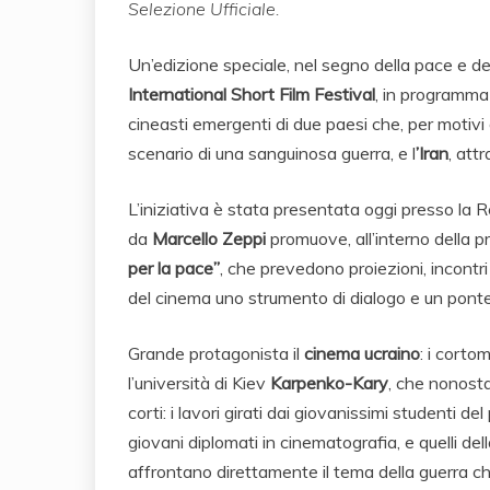
Selezione Ufficiale.
Un’edizione speciale, nel segno della pace e del
International Short Film Festival
, in programm
cineasti emergenti di due paesi che, per motivi di
scenario di una sanguinosa guerra, e l
’Iran
, att
L’iniziativa è stata presentata oggi presso la
da
Marcello Zeppi
promuove, all’interno della 
per la pace”
, che prevedono proiezioni, incontri
del cinema uno strumento di dialogo e un ponte 
Grande protagonista il
cinema ucraino
: i corto
l’università di Kiev
Karpenko-Kary
, che nonosta
corti: i lavori girati dai giovanissimi studenti de
giovani diplomati in cinematografia, e quelli del
affrontano direttamente il tema della guerra ch