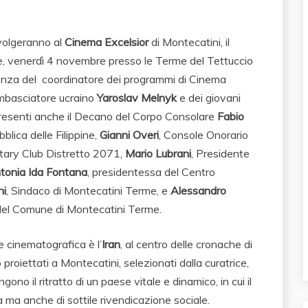
svolgeranno al
Cinema Excelsior
di Montecatini, il
 venerdì 4 novembre presso le Terme del Tettuccio
senza del coordinatore dei programmi di Cinema
’ambasciatore ucraino
Yaroslav Melnyk
e dei giovani
 presenti anche il Decano del Corpo Consolare
Fabio
lica delle Filippine,
Gianni Overi
, Console Onorario
tary Club Distretto 2071,
Mario Lubrani
, Presidente
tonia Ida Fontana
, presidentessa del Centro
ni
, Sindaco di Montecatini Terme, e
Alessandro
 del Comune di Montecatini Terme.
e cinematografica è l’
Iran
, al centro delle cronache di
proiettati a Montecatini, selezionati dalla curatrice,
ingono il ritratto di un paese vitale e dinamico, in cui il
 ma anche di sottile rivendicazione sociale.