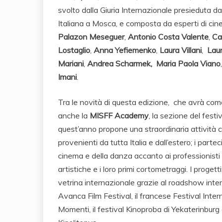
svolto dalla Giuria Internazionale presieduta d
Italiana a Mosca, e composta da esperti di cin
Palazon Meseguer
,
Antonio Costa Valente
,
Ca
Lostaglio
,
Anna Yefiemenko
,
Laura Villani
,
Laur
Mariani
,
Andrea Scharmek,
Maria Paola Viano
Imani
.
Tra le novità di questa edizione, che avrà come
anche la
MISFF Academy
, la sezione del fest
quest’anno propone una straordinaria attività
provenienti da tutta Italia e dall’estero; i parte
cinema e della danza accanto ai professionisti 
artistiche e i loro primi cortometraggi. I pro
vetrina internazionale grazie al roadshow inte
Avanca Film Festival, il francese Festival Intern
Momenti, il festival Kinoproba di Yekaterinburg 