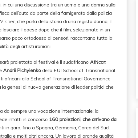
i, in cui una discussione tra un uomo e una donna sulla
fisca dell’auto da parte della famigerata dalla polizia
Winner
, che parla della storia di una regista donna, il
asciare il paese dopo che il film, selezionato in un
 parso poco ortodosso ai censori, raccontano tutta la
à degli artisti iraniani.
sarà proiettato al festival è il sudafricano
African
e
Andrii Pichyienko
della EUI School of Transnational
sti africani alla School of Transnational Governance
a la genesi di nuova generazione di leader politici che
A, ha da sempre una vocazione internazionale; la
ede infatti in concorso
160 proiezioni, che arrivano da
ssanti in gara, fino a Spagna, Germania, Corea del Sud,
stralia e molti altri ancora. Un lavoro di grande qualità