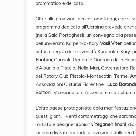
drammatico e delicato.
Oltre alle proiezioni dei cortometraggi, che si 
programma dedicato
all’Ucraina
prevede anche,
(nella Sala Portoghesi), un convegno alla pre
dell’università Karpenko-Kary
Vasil Viter
, dell
autori e registi dell’università Karpenko-Kary;
Fanfani
, Console Generale Onorario della Repubb
d’Albania a Pistoia,
Nello Mari
, Governatore Ro
del Rotary Club Pistoia-Montecatini Terme,
An
Associazioni Culturali Fiorentine,
Luca Baronci
Sartoni
, Vicesindaco e Assessore alla Cultura
L’altro paese protagonista della manifestazion
questi giorni. I venti cortometraggi che saranno 
l’artista e designer iraniana
Yeganeh Imani
, dip
cinema diventa metodo di evasione dalla realtà