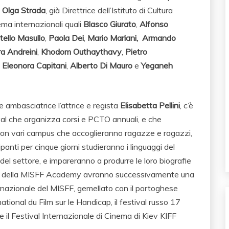
a
Olga Strada
, già Direttrice dell’Istituto di Cultura
ema internazionali quali
Blasco Giurato
,
Alfonso
tello Masullo
,
Paola Dei
,
Mario Mariani,
Armando
a Andreini
,
Khodom Outhaythavy
,
Pietro
,
Eleonora Capitani
,
Alberto Di Mauro
e
Yeganeh
 ambasciatrice l’attrice e regista
Elisabetta Pellini
, c’è
ival che organizza corsi e PCTO annuali, e che
 con vari campus che accoglieranno ragazze e ragazzi,
cipanti per cinque giorni studieranno i linguaggi del
del settore, e impareranno a produrre le loro biografie
getti della MISFF Academy avranno successivamente una
rnazionale del MISFF, gemellato con il portoghese
ational du Film sur le Handicap, il festival russo 17
e il Festival Internazionale di Cinema di Kiev KIFF