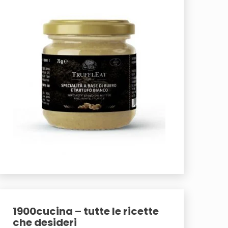
1900cucina – tutte le ricette
che desideri