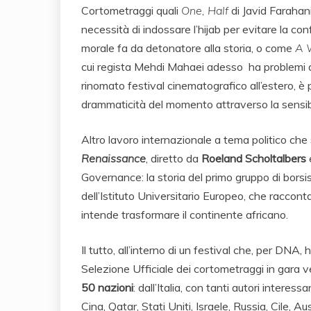
Cortometraggi quali
One, Half
di Javid Farahan
necessità di indossare l’hijab per evitare la con
morale fa da detonatore alla storia, o come
A 
cui regista Mehdi Mahaei adesso ha problemi a l
rinomato festival cinematografico all’estero, è
drammaticità del momento attraverso la sensibilit
Altro lavoro internazionale a tema politico che 
Renaissance
, diretto da
Roeland Scholtalbers
Governance: la storia del primo gruppo di borsi
dell’Istituto Universitario Europeo, che raccont
intende trasformare il continente africano.
Il tutto, all’interno di un festival che, per DN
Selezione Ufficiale dei cortometraggi in gara v
50 nazioni
: dall’Italia, con tanti autori intere
Cina, Qatar, Stati Uniti, Israele, Russia, Cile, Au