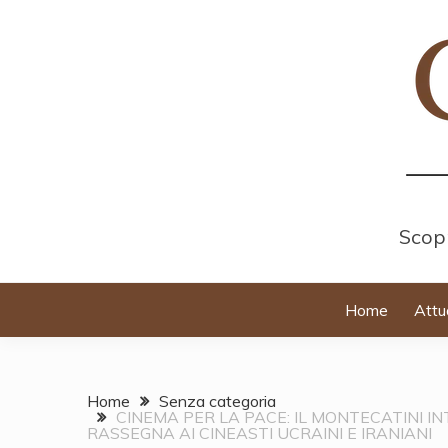
Skip
to
content
Scopr
Home
Attu
Home
Senza categoria
CINEMA PER LA PACE: IL MONTECATINI I
RASSEGNA AI CINEASTI UCRAINI E IRANIANI