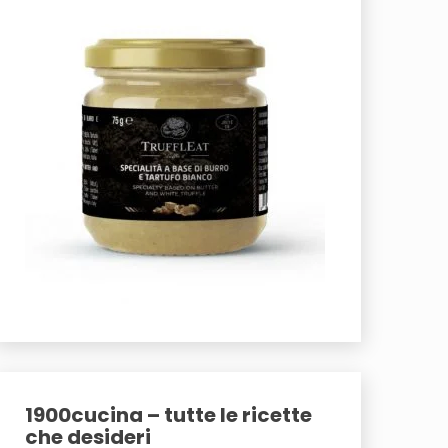
1900cucina – tutte le ricette
che desideri