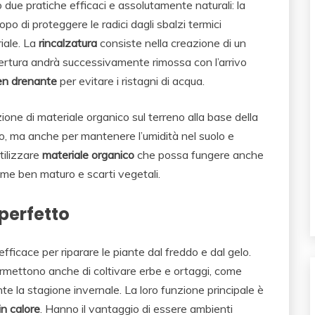
o due pratiche efficaci e assolutamente naturali: la
po di proteggere le radici dagli sbalzi termici
iale. La
rincalzatura
consiste nella creazione di un
pertura andrà successivamente rimossa con l’arrivo
en drenante
per evitare i ristagni di acqua.
ione di materiale organico sul terreno alla base della
elo, ma anche per mantenere l’umidità nel suolo e
utilizzare
materiale organico
che possa fungere anche
etame ben maturo e scarti vegetali.
 perfetto
ficace per riparare le piante dal freddo e dal gelo.
ermettono anche di coltivare erbe e ortaggi, come
e la stagione invernale. La loro funzione principale è
in calore
. Hanno il vantaggio di essere ambienti