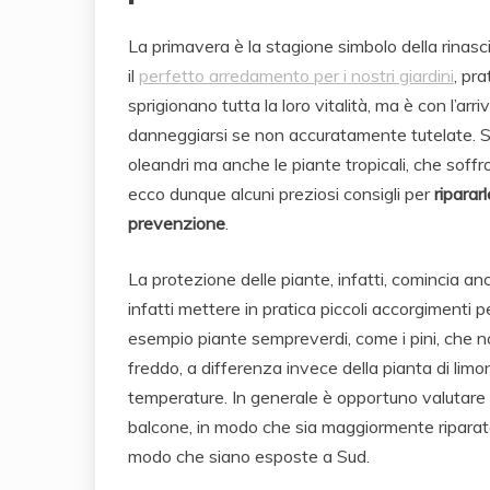
La primavera è la stagione simbolo della rinasc
il
perfetto arredamento per i nostri giardini
, pra
sprigionano tutta la loro vitalità, ma è con l’arri
danneggiarsi se non accuratamente tutelate. 
oleandri ma anche le piante tropicali, che soff
ecco dunque alcuni preziosi consigli per
riparar
prevenzione
.
La protezione delle piante, infatti, comincia an
infatti mettere in pratica piccoli accorgimenti 
esempio piante sempreverdi, come i pini, che
freddo, a differenza invece della pianta di limon
temperature. In generale è opportuno valutare
balcone, in modo che sia maggiormente riparata:
modo che siano esposte a Sud.