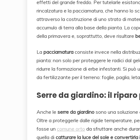
effetti del grande freddo. Per tutelarle esiston
rincalzatura e la pacciamatura, che hanno lo sco
attraverso la costruzione di uno strato di mater
accumulo di terra alla base della pianta. La co
della primavera e, soprattutto, deve risultare
b
La
pacciamatura
consiste invece nella distribuz
pianta: non solo per proteggere le radici dal g
ridurre la formazione di erbe infestanti. Si può 
da fertilizzante per il terreno: foglie, paglia, l
Serre da giardino: il riparo
Anche le
serre da giardino
sono una soluzione ef
Oltre a proteggerle dalle rigide temperature, p
fosse un
comune orto
da sfruttare anche durant
quella di
catturare la luce del sole e convertirla 