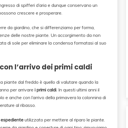
’ingresso di spifferi d’aria e dunque conservano un
e possono crescere e prosperare.
erre da giardino, che si differenziamo per forma,
genze delle nostre piante. Un accorgimento da non
hiata di sole per eliminare la condensa formatasi al suo
on l’arrivo dei primi caldi
a piante dal freddo è quello di valutare quando la
anno per arrivare
i primi caldi
. In questi ultimi anni il
lo e anche con l’arrivo della primavera la colonnina di
rature al ribasso.
 espediente
utilizzato per mettere al riparo le piante.
serre da giardino e coperture di ogni tipo: rimuoviamo