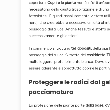
copertura.
Coprire le piante
non è infatti un’op
necessitano della giusta traspirazione e di un
fotosintesi. È quindi assolutamente vietato util
nero), che creerebbero eccessiva umidità all’int
passaggio della luce. Anche tessuto e stoffa so
successivamente ghiacciarsi.
In commercio si trovano
teli appositi
, della giu
passaggio della luce. Si tratta del
cosiddetto T
molto leggero, preferibilmente bianco. Deve a
essere aderente e soprattutto coprire le parti vi
Proteggere le radici dal ge
pacciamatura
La protezione delle piante parte
dalla base, ov