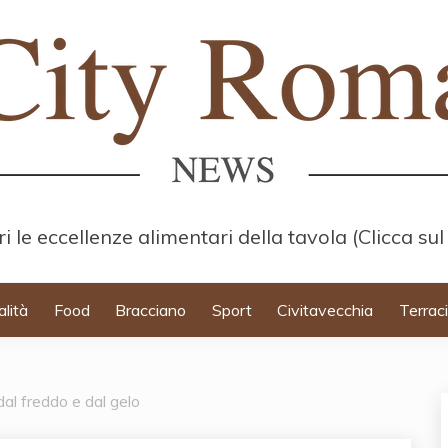
i le eccellenze alimentari della tavola (Clicca sul
alità
Food
Bracciano
Sport
Civitavecchia
Terrac
al freddo e dal gelo