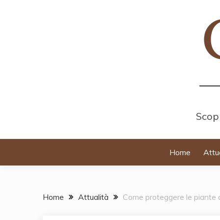
Skip
to
content
Scopr
Home
Attu
Home
Attualità
Come proteggere le piante d