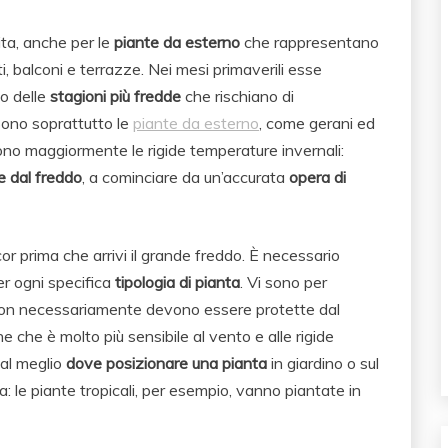
ita, anche per le
piante da esterno
che rappresentano
ti, balconi e terrazze. Nei mesi primaverili esse
vo delle
stagioni più fredde
che rischiano di
Sono soprattutto le
piante da esterno
, come gerani ed
rono maggiormente le rigide temperature invernali:
le dal freddo
, a cominciare da un’accurata
opera di
cor prima che arrivi il grande freddo. È necessario
per ogni specifica
tipologia di pianta
. Vi sono per
 non necessariamente devono essere protette dal
e che è molto più sensibile al vento e alle rigide
 al meglio
dove posizionare una pianta
in giardino o sul
 le piante tropicali, per esempio, vanno piantate in