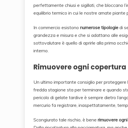
perfettamente chiusi e sigillati, che bloccano l
equilibrio termico in cui le nostre amate piant
In commercio esistono
numerose tipologie
di s
grandezza e misura e che si adattano alle esi
sottovalutare è quello di aprirle alla prima occ
interno.
Rimuovere ogni copertura c
Un ultimo importante consiglio per proteggere l
fredda stagione sta per terminare e quando st
pericolo di gelate tardive è sempre dietro l’ango
mercurio fa registrare, inaspettatamente, tempe
Scongiurato tale rischio, è bene
rimuovere ogni
Dalla rincalzatura alla pacciamatura, ma anche 