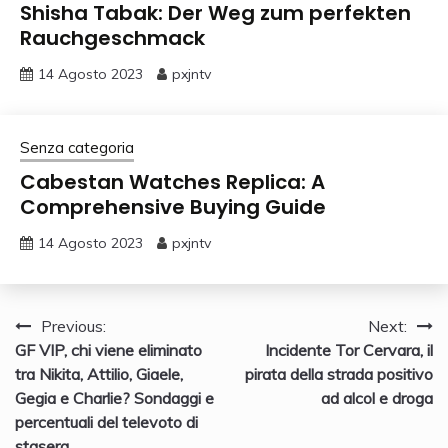
Shisha Tabak: Der Weg zum perfekten
Rauchgeschmack
14 Agosto 2023
pxjntv
Senza categoria
Cabestan Watches Replica: A
Comprehensive Buying Guide
14 Agosto 2023
pxjntv
Navigazione
Previous:
Next:
GF VIP, chi viene eliminato
Incidente Tor Cervara, il
articoli
tra Nikita, Attilio, Giaele,
pirata della strada positivo
Gegia e Charlie? Sondaggi e
ad alcol e droga
percentuali del televoto di
stasera