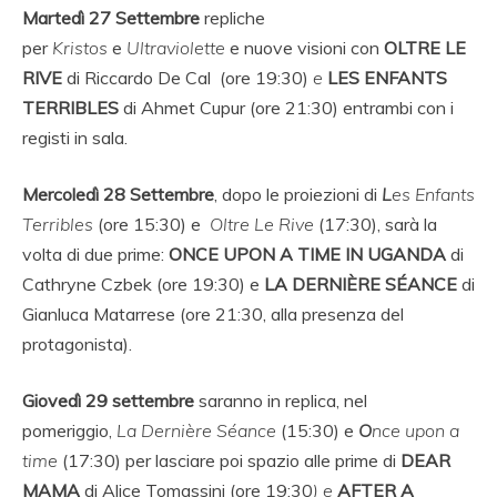
Martedì 27 Settembre
repliche
per
Kristos
e
Ultraviolette
e nuove visioni con
OLTRE LE
RIVE
di Riccardo De Cal
(ore 19:30)
e
LES ENFANTS
TERRIBLES
di Ahmet Cupur (ore 21:30) entrambi con i
registi in sala.
Mercoledì 28 Settembre
, dopo le proiezioni di
L
es Enfants
Terribles
(ore 15:30) e
Oltre Le Rive
(17:30), sarà la
volta di due prime:
ONCE UPON A TIME IN UGANDA
di
Cathryne Czbek (ore 19:30) e
LA DERNIÈRE SÉANCE
di
Gianluca Matarrese (ore 21:30, alla presenza del
protagonista).
Giovedì 29 settembre
saranno in replica, nel
pomeriggio,
La Dernière Séance
(15:30) e
O
nce upon a
time
(17:30) per lasciare poi spazio alle prime di
DEAR
MAMA
di Alice Tomassini (ore 19:30
) e
AFTER A