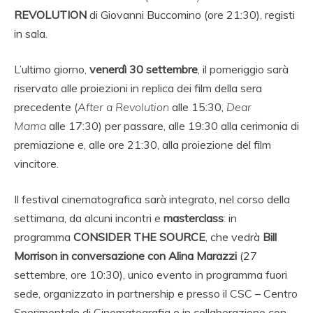
REVOLUTION
di Giovanni Buccomino (ore 21:30), registi
in sala.
L’ultimo giorno,
venerdì 30 settembre
, il pomeriggio sarà
riservato alle proiezioni in replica dei film della sera
precedente (
After a Revolution
alle 15:30,
Dear
Mama
alle 17:30) per passare, alle 19:30 alla cerimonia di
premiazione e, alle ore 21:30, alla proiezione del film
vincitore.
Il festival cinematografica sarà integrato, nel corso della
settimana, da alcuni incontri e
masterclass
: in
programma
CONSIDER THE SOURCE
, che vedrà
Bill
Morrison in conversazione con Alina Marazzi
(27
settembre, ore 10:30), unico evento in programma fuori
sede, organizzato in partnership e presso il CSC – Centro
Sperimentale di Cinematografia e in collaborazione con