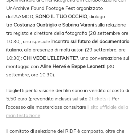
UnArchive Found Footage Fest organizzato
dall’AAMOD;
SONO IL TUO OCCHIO
, dialogo
tra
Costanza Quatriglio e Sabrina Varani
sulla relazione
tra regista e direttore della fotografia (28 settembre ore
10:30); uno speciale
incontro sul futuro del documentario
italiano
, alla presenza di molti autori (29 settembre, ore
10:30);
CHI VEDE L’ELEFANTE?
, una conversazione sul
montaggio con
Aline Hervé e Beppe Leonetti
(30
settembre, ore 10:30).
I biglietti per la visione dei film sono in vendita al costo di
5,50 euro (prevendita inclusa) sul sito
2tickets.it
Per
l’accesso alle masterclass consultare
il sito ufficiale della
manifestazione
.
Il comitato di selezione del RIDF è composto, oltre che