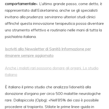
comportamentale
». L’ultimo grande passo, come detto, è
rappresentato dall’Esketamina, anche se gli specialisti
invitano alla prudenza: serviranno ulteriori studi clinici
affinché questa innovazione terapeutica possa diventare
uno strumento effettivo e routinario nelle mani di tutta la
psichiatria italiana.
Iscriviti alla Newsletter di Sanità Informazione per
rimanere sempre aggiornato
Anche i malati rari possono donare gli organi. Lo studio
italiano
È italiano il primo studio che analizza l’idoneità alla
donazione d’organo per circa 500 malattie neurologiche
rare. Dallapiccola (Opbg): «Nell’85% dei casi è possibile
procedere al trapianto. Stilate le prime linee-guida in