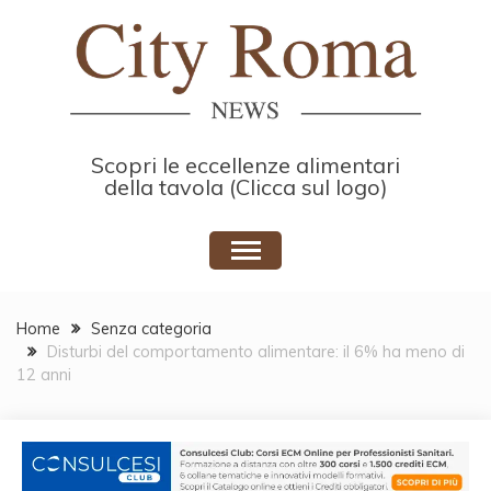
Skip
to
content
Scopri le eccellenze alimentari
della tavola (Clicca sul logo)
Home
Senza categoria
Disturbi del comportamento alimentare: il 6% ha meno di
12 anni