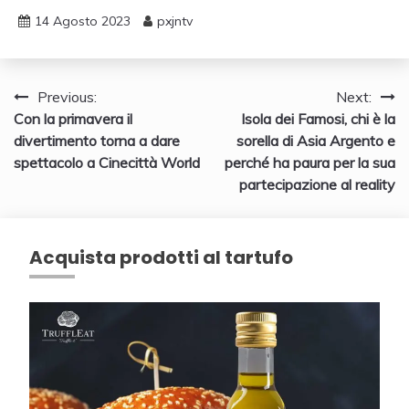
14 Agosto 2023
pxjntv
Navigazione
Previous:
Next:
Con la primavera il
Isola dei Famosi, chi è la
articoli
divertimento torna a dare
sorella di Asia Argento e
spettacolo a Cinecittà World
perché ha paura per la sua
partecipazione al reality
Acquista prodotti al tartufo