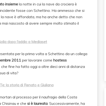
to insieme
la notte in cui la nave da crociera è
incidente fosse con Schettino. Ha ammesso che si
 la nave è affondata, ma ha anche detto che non
 ha mai nascosto di avere sempre molto stimato il
Golia dopo l’addio a Mediaset
sentata per la prima volta a Schettino da un collega
cembre 2011
per lavorare come
hostess
a che fine ha fatto oggi a oltre dieci anni di distanza
ua di vita?
e: la storia di Renato e Giuliana
ortan al processo per il naufragio della Costa
a Chisinau e che
si è laureata
. Successivamente, ha