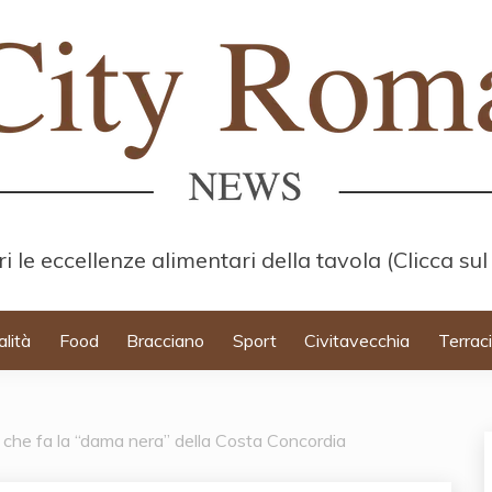
i le eccellenze alimentari della tavola (Clicca sul
alità
Food
Bracciano
Sport
Civitavecchia
Terrac
he fa la “dama nera” della Costa Concordia