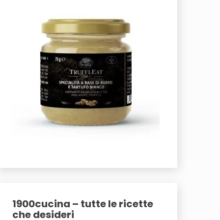
1900cucina – tutte le ricette
che desideri