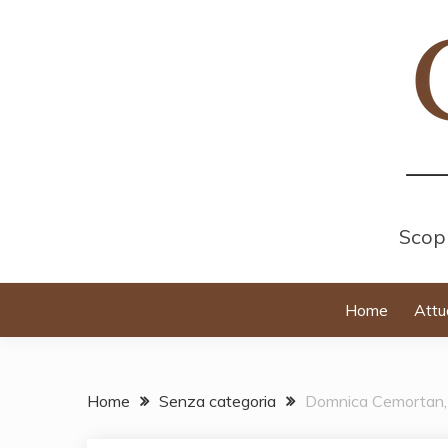
Skip
to
content
Scopr
Home
Attu
Home
Senza categoria
Domnica Cemortan, c