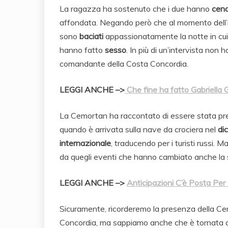
La ragazza ha sostenuto che i due hanno
cena
affondata. Negando però che al momento dell’
sono
baciati
appassionatamente la notte in cui
hanno fatto
sesso
. In più di un’intervista non
comandante della Costa Concordia.
LEGGI ANCHE –>
Che fine ha fatto Gabriella 
La Cemortan ha raccontato di essere stata pre
quando è arrivata sulla nave da crociera nel
di
internazionale
, traducendo per i turisti russi. M
da quegli eventi che hanno cambiato anche la s
LEGGI ANCHE –>
Anticipazioni C’è Posta Per T
Sicuramente, ricorderemo la presenza della Cem
Concordia, ma sappiamo anche che è tornata 