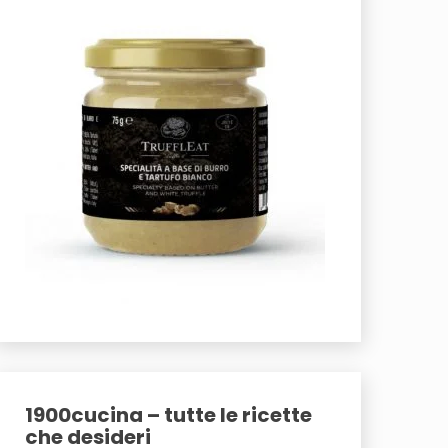
1900cucina – tutte le ricette
che desideri