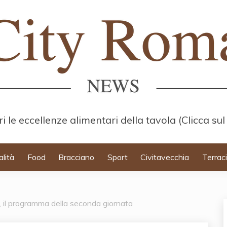
i le eccellenze alimentari della tavola (Clicca sul
alità
Food
Bracciano
Sport
Civitavecchia
Terrac
, il programma della seconda giornata