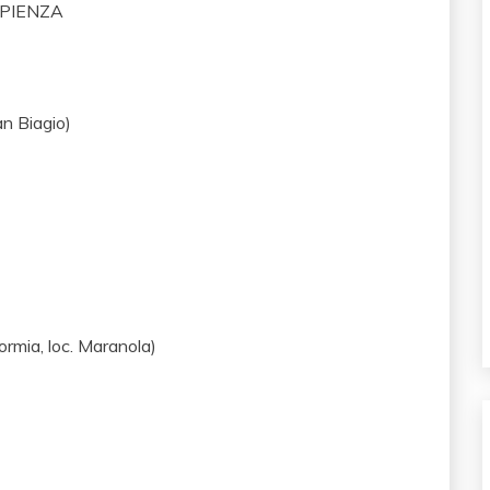
APIENZA
n Biagio)
rmia, loc. Maranola)