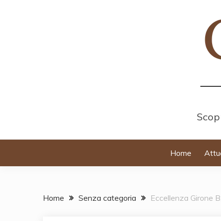
Skip
to
content
Scopr
Home
Attu
Home
Senza categoria
Eccellenza Girone B