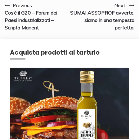
Navigazione
Previous:
Next:
Cos’è il G20 – Forum dei
SUMAI ASSOPROF avverte:
articoli
Paesi industrializzati –
siamo in una tempesta
Scripta Manent
perfetta.
Acquista prodotti al tartufo