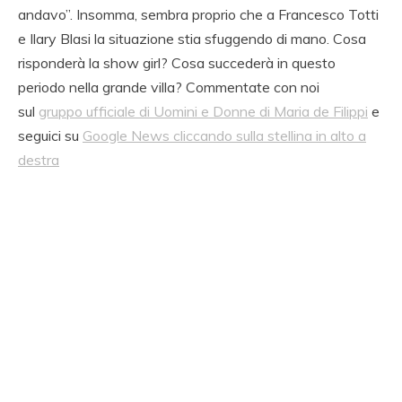
andavo”. Insomma, sembra proprio che a Francesco Totti
e Ilary Blasi la situazione stia sfuggendo di mano. Cosa
risponderà la show girl? Cosa succederà in questo
periodo nella grande villa? Commentate con noi
sul
gruppo ufficiale di Uomini e Donne di Maria de Filippi
e
seguici su
Google News cliccando sulla stellina in alto a
destra