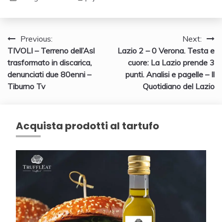
Navigazione
Previous:
Next:
TIVOLI – Terreno dell’Asl
Lazio 2 – 0 Verona. Testa e
articoli
trasformato in discarica,
cuore: La Lazio prende 3
denunciati due 80enni –
punti. Analisi e pagelle – Il
Tiburno Tv
Quotidiano del Lazio
Acquista prodotti al tartufo