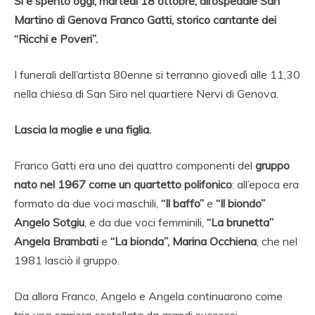
Si è spento oggi, martedì 18 ottobre, all’ospedale San
Martino di Genova Franco Gatti, storico cantante dei
“Ricchi e Poveri”.
I funerali dell’artista 80enne si terranno giovedì alle 11,30
nella chiesa di San Siro nel quartiere Nervi di Genova.
Lascia la moglie e una figlia.
Franco Gatti era uno dei quattro componenti del
gruppo
nato nel 1967 come un quartetto polifonico
: all’epoca era
formato da due voci maschili,
“Il baffo”
e
“Il biondo”
Angelo Sotgiu
, e da due voci femminili,
“La brunetta”
Angela Brambati
e
“La bionda”, Marina Occhiena
, che nel
1981 lasciò il gruppo.
Da allora Franco, Angelo e Angela continuarono come