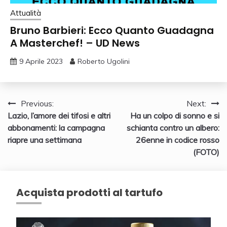
Attualità
Bruno Barbieri: Ecco Quanto Guadagna
A Masterchef! – UD News
9 Aprile 2023
Roberto Ugolini
Navigazione
Previous:
Next:
Lazio, l’amore dei tifosi e altri
Ha un colpo di sonno e si
articoli
abbonamenti: la campagna
schianta contro un albero:
riapre una settimana
26enne in codice rosso
(FOTO)
Acquista prodotti al tartufo