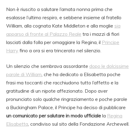
Non è riuscito a salutare l’amata nonna prima che
esalasse l’ultimo respiro, e sebbene insieme al fratello
William, alla cognata Kate Middleton e alla moglie
sia
apparso di fronte al Palazzo Reale
tra i mazzi di fiori
lasciati dalla folla per omaggiare la Regina, il
Principe
Harry
fino a ora si era trincerato nel silenzio.
Un silenzio che sembrava assordante
dopo le dolcissime
parole di William
, che ha dedicato a Elisabetta poche
frasi ma toccanti che racchiudono tutto l’affetto e la
gratitudine di un nipote affezionato. Dopo aver
pronunciato solo qualche ringraziamento e poche parole
a Buckingham Palace, il Principe ha deciso di pubblicare
un comunicato per salutare in modo ufficiale
la
Regina
Elisabetta
, condiviso sul sito della Fondazione Archewell.