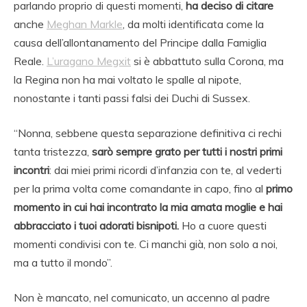
parlando proprio di questi momenti,
ha deciso di citare
anche
Meghan Markle
, da molti identificata come la
causa dell’allontanamento del Principe dalla Famiglia
Reale.
L’uragano Megxit
si è abbattuto sulla Corona, ma
la Regina non ha mai voltato le spalle al nipote,
nonostante i tanti passi falsi dei Duchi di Sussex.
“Nonna, sebbene questa separazione definitiva ci rechi
tanta tristezza,
sarò sempre grato per tutti i nostri primi
incontri
: dai miei primi ricordi d’infanzia con te, al vederti
per la prima volta come comandante in capo, fino al
primo
momento in cui hai incontrato la mia amata moglie e hai
abbracciato i tuoi adorati bisnipoti.
Ho a cuore questi
momenti condivisi con te. Ci manchi già, non solo a noi,
ma a tutto il mondo”.
Non è mancato, nel comunicato, un accenno al padre