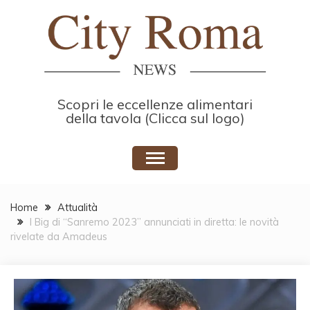
Skip
to
content
Scopri le eccellenze alimentari
della tavola (Clicca sul logo)
Home
Attualità
I Big di “Sanremo 2023” annunciati in diretta: le novità
rivelate da Amadeus