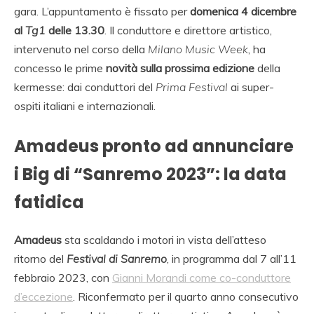
gara. L’appuntamento è fissato per
domenica 4 dicembre
al
Tg1
delle 13.30
. Il conduttore e direttore artistico,
intervenuto nel corso della
Milano Music Week
, ha
concesso le prime
novità sulla prossima edizione
della
kermesse: dai conduttori del
Prima Festival
ai super-
ospiti italiani e internazionali.
Amadeus pronto ad annunciare
i Big di “Sanremo 2023”: la data
fatidica
Amadeus
sta scaldando i motori in vista dell’atteso
ritorno del
Festival di Sanremo
, in programma dal 7 all’11
febbraio 2023, con
Gianni Morandi come co-conduttore
d’eccezione
. Riconfermato per il quarto anno consecutivo