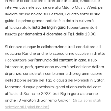
in veste di conduttore e direttore artistico, Amadeus è
intervenuto nelle scorse ore alla
Milano Music Week
per
rivelare alcune novità sul Festival, il quarto sotto la sua
guida. La prima grande notizia è la data in cui verrà
ufficializzata la
lista dei Big in gara
: l’appuntamento è
fissato per
domenica 4 dicembre al Tg1 delle 13.30
.
Si rinnova dunque la collaborazione tra il conduttore e il
notiziario Rai, che anche lo scorso anno accolse in diretta
il conduttore per
l’annuncio dei cantanti in gara
. Il suo
intervento, però, quest’anno avverrà nell’edizione dell’ora
di pranzo, considerati i cambiamenti di programmazione
dell’edizione serale del Tg1 a causa dei Mondiali in Qatar.
Mancano dunque pochissimi giorni all’annuncio del cast
ufficiale di
Sanremo 2023
: tra i Big in gara ci saranno
anche i 3 vincitori di
Sanremo Giovani
(
di cui sono stati
selezionati i primi finalisti
).