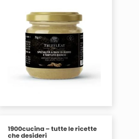
1900cucina – tutte le ricette
che desideri