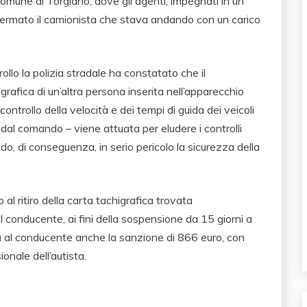
 comune di Torgiano, dove gli agenti, impegnati in un
o fermato il camionista che stava andando con un carico
rollo la polizia stradale ha constatato che il
rafica di un’altra persona inserita nell’apparecchio
ontrollo della velocità e dei tempi di guida dei veicoli
dal comando – viene attuata per eludere i controlli
ndo, di conseguenza, in serio pericolo la sicurezza della
 al ritiro della carta tachigrafica trovata
l conducente, ai fini della sospensione da 15 giorni a
cata al conducente anche la sanzione di 866 euro, con
onale dell’autista.