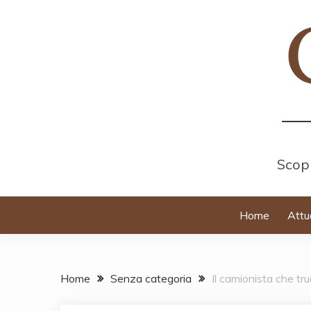
Skip
to
content
Scopr
Home
Attu
Home
Senza categoria
Il camionista che tru