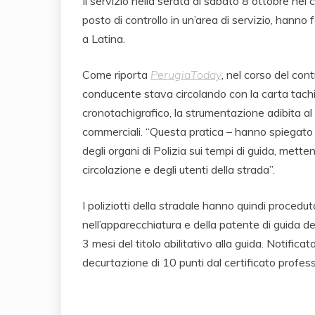
Il servizio nella serata di sabato 8 ottobre nel
posto di controllo in un’area di servizio, hann
a Latina.
Come riporta
PerugiaToday
, nel corso del cont
conducente stava circolando con la carta tachig
cronotachigrafico, la strumentazione adibita al c
commerciali. “Questa pratica – hanno spiegato 
degli organi di Polizia sui tempi di guida, mette
circolazione e degli utenti della strada”.
I poliziotti della stradale hanno quindi proceduto
nell’apparecchiatura e della patente di guida de
3 mesi del titolo abilitativo alla guida. Notifi
decurtazione di 10 punti dal certificato professi