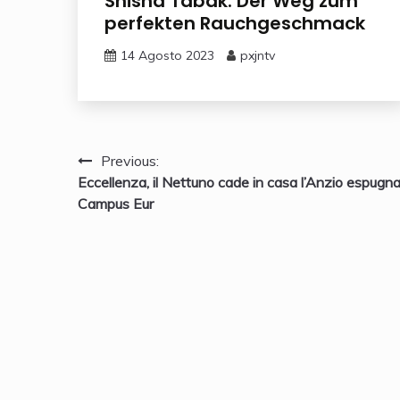
Shisha Tabak: Der Weg zum
perfekten Rauchgeschmack
14 Agosto 2023
pxjntv
Navigazione
Previous:
Eccellenza, il Nettuno cade in casa l’Anzio espugna 
articoli
Campus Eur