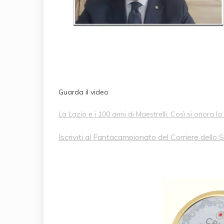
Guarda il video
La Lazio e i 100 anni di Maestrelli. Così si onora l
Iscriviti al Fantacampionato del Corriere dello