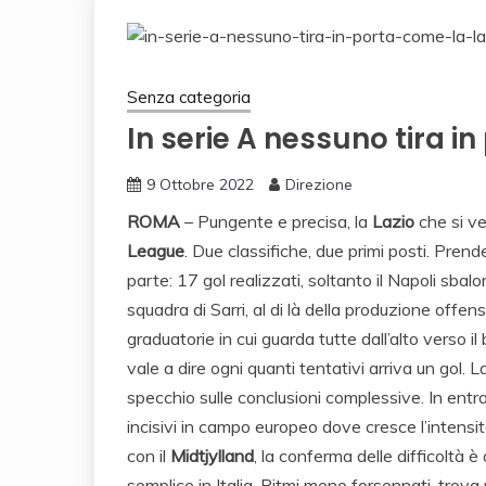
Senza categoria
In serie A nessuno tira i
9 Ottobre 2022
Direzione
ROMA
– Pungente e precisa, la
Lazio
che si v
League
. Due classifiche, due primi posti. Pren
parte: 17 gol realizzati, soltanto il Napoli sba
squadra di Sarri, al di là della produzione offens
graduatorie in cui guarda tutte dall’alto verso il
vale a dire ogni quanti tentativi arriva un gol. L
specchio sulle conclusioni complessive. In ent
incisivi in campo europeo dove cresce l’intensi
con il
Midtjylland
, la conferma delle difficoltà 
semplice in Italia. Ritmi meno forsennati, trova