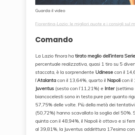
Guarda il video
Fiorentina-Lazio: le migliori quote e i consigli sul 
Comando
La Lazio finora ha
tirato meglio dell’intera Seri
percentuale realizzativa, quasi 1 tiro su 5 di
staccata, è la sorprendente
Udinese
con il 14,
l’
Atalanta
con il 13,64%, quarto il
Napoli
con il 
Juventus
(sesta con l’11,21%) e
Inter
(settima 
biancocelesti sono in testa pure per quanto rigua
57,75% delle volte. Più della metà dei tentativ
(50,72%) hanno scavallato la soglia del 50%. So
quinta con il 48,94%, il Napoli è ottavo e si fe
al 39,81%, la Juventus addirittura 17esima con 