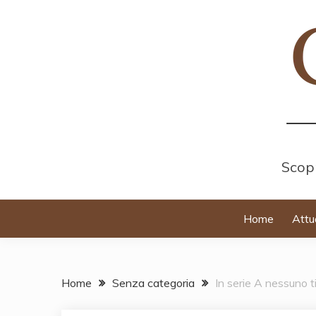
Skip
to
content
Scopr
Home
Attu
Home
Senza categoria
In serie A nessuno t