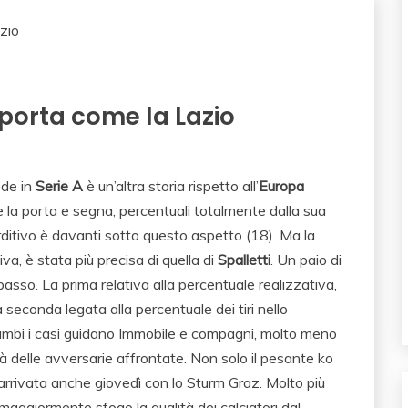
n porta come la Lazio
ede in
Serie A
è un’altra storia rispetto all’
Europa
de la porta e segna, percentuali totalmente dalla sua
lorditivo è davanti sotto questo aspetto (18). Ma la
iva, è stata più precisa di quella di
Spalletti
. Un paio di
 basso. La prima relativa alla percentuale realizzativa,
a seconda legata alla percentuale dei tiri nello
rambi i casi guidano Immobile e compagni, molto meno
tà delle avversarie affrontate. Non solo il pesante ko
è arrivata anche giovedì con lo Sturm Graz. Molto più
 maggiormente sfogo la qualità dei calciatori dal