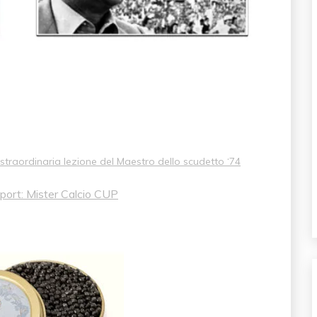
a straordinaria lezione del Maestro dello scudetto ‘74
 Sport: Mister Calcio CUP