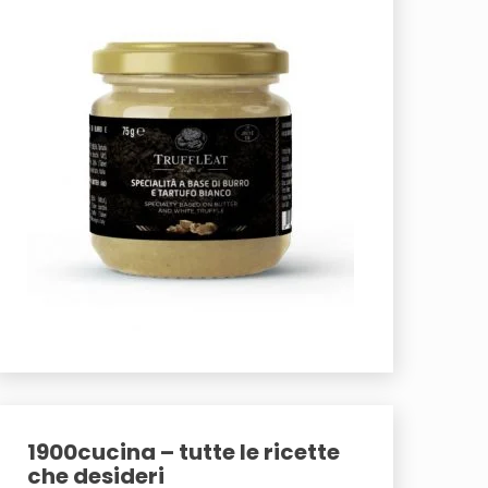
1900cucina – tutte le ricette
che desideri