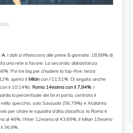
match
e A
. I dati si riferiscono alle prime 8 giornate: 18,89% di
venta una rete a favore. La seconda, abbastanza
66%. Poi tre big per chiudere la top-five: terza
12%, quinto il
Milan
con l’11,51%. Di seguito anche
con il 10,14%).
Roma 14esima con il 7,94%
. I
rda la percentuale dei tiri in porta, centrata il
i nello specchio, solo Sassuolo (56,79%) e Atalanta
lo per citare le squadra d’alta classifica: la Roma è
rma al 46%, l’Inter 12esima al 43,69%, il Milan 15esimo
il 36,9%.