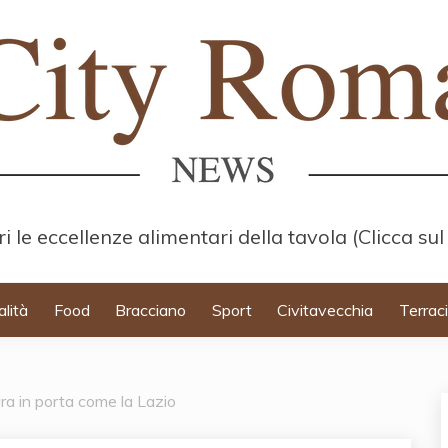
i le eccellenze alimentari della tavola (Clicca sul
alità
Food
Bracciano
Sport
Civitavecchia
Terrac
ira in porta come la Lazio