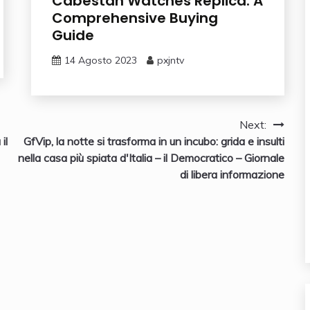
Cabestan Watches Replica: A
Comprehensive Buying
Guide
14 Agosto 2023
pxjntv
Next:
il
GfVip, la notte si trasforma in un incubo: grida e insulti
nella casa più spiata d'Italia – il Democratico – Giornale
di libera informazione