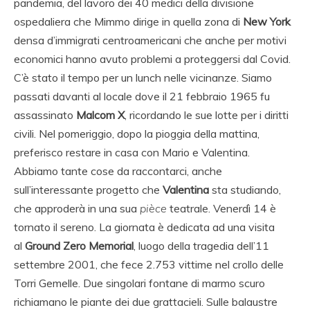
pandemia, del lavoro dei 40 medici della divisione
ospedaliera che Mimmo dirige in quella zona di
New York
densa d’immigrati centroamericani che anche per motivi
economici hanno avuto problemi a proteggersi dal Covid.
C’è stato il tempo per un lunch nelle vicinanze. Siamo
passati davanti al locale dove il 21 febbraio 1965 fu
assassinato
Malcom X
, ricordando le sue lotte per i diritti
civili. Nel pomeriggio, dopo la pioggia della mattina,
preferisco restare in casa con Mario e Valentina.
Abbiamo tante cose da raccontarci, anche
sull’interessante progetto che
Valentina
sta studiando,
che approderà in una sua
pièce
teatrale. Venerdì 14 è
tornato il sereno. La giornata è dedicata ad una visita
al
Ground Zero Memorial
, luogo della tragedia dell’11
settembre 2001, che fece 2.753 vittime nel crollo delle
Torri Gemelle. Due singolari fontane di marmo scuro
richiamano le piante dei due grattacieli. Sulle balaustre