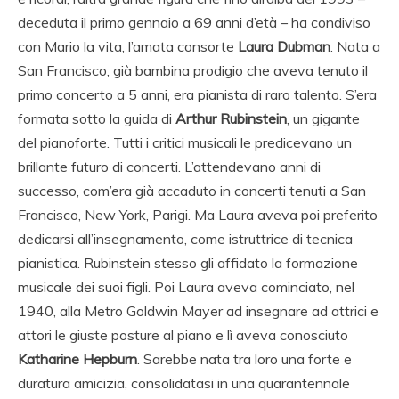
deceduta il primo gennaio a 69 anni d’età – ha condiviso
con Mario la vita, l’amata consorte
Laura Dubman
. Nata a
San Francisco, già bambina prodigio che aveva tenuto il
primo concerto a 5 anni, era pianista di raro talento. S’era
formata sotto la guida di
Arthur Rubinstein
, un gigante
del pianoforte. Tutti i critici musicali le predicevano un
brillante futuro di concerti. L’attendevano anni di
successo, com’era già accaduto in concerti tenuti a San
Francisco, New York, Parigi. Ma Laura aveva poi preferito
dedicarsi all’insegnamento, come istruttrice di tecnica
pianistica. Rubinstein stesso gli affidato la formazione
musicale dei suoi figli. Poi Laura aveva cominciato, nel
1940, alla Metro Goldwin Mayer ad insegnare ad attrici e
attori le giuste posture al piano e lì aveva conosciuto
Katharine Hepburn
. Sarebbe nata tra loro una forte e
duratura amicizia, consolidatasi in una quarantennale