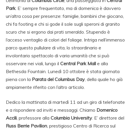
cerimonia al
Columbus Circle
, una passeggiata in
Central
Park
. E’ sempre frequentato, ma di domenica è davvero
un’altra cosa per presenze: famiglie, bambini che giocano,
chi fa footing e chi si gode il sole sugli speroni di granito
scuro che si ergono dai prati smeraldo. Stupendo è
l’acceso ventaglio di colori del foliage. Intriga nell’immenso
parco questo pullulare di vita, lo straordinario e
involontario spettacolo di varia umanità che si può
osservare nei viali, lungo il
Central Park Mall
e alla
Bethesda Fountain. Lunedì 10 ottobre è stata giornata
piena con la
Parata del Columbus Day
, della quale ho già
ampiamente riferito con l’altro articolo.
Dedico la mattinata di martedì 11 ad un giro di telefonate
e a rispondere ad inviti e messaggi. Chiamo
Domenico
Accili
, professore alla
Columbia University
. E’ direttore del
Russ Berrie Pavilion
, prestigioso Centro di Ricerca sul