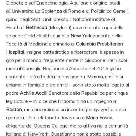
Diabete e sull’Endocrinologia. Aquilano d’origine, studi
all’Università La Sapienza di Roma e al Policlinico Gemelli,
quindi negli Stati Uniti presso il National Institute of
Heath di
Bethesda
(Maryland) dove è stato capo della
sezione Child Health, quindi a
New York
docente nella
Facoltà di Medicina e primario al
Columbia Presbiterian
Hospital
. Insigne cattedratico e ricercatore, è spesso in
giro per il mondo, frequentemente in Giappone. Per i suoi
meriti il Consiglio Regionale d’Abruzzo nel 2016 gli ha
conferito il più alto dei riconoscimenti.
Mimmo
, così lo si
chiama in famiglia e tra amici – sono stato molto legato al
padre
Achille Accili
, Senatore della Repubblica per cinque
legislature – mi dice che l’indomani ha un impegno a
Boston
, ma concordiamo un incontro per giovedì a metà
giornata. Una telefonata doverosa a
Maria Fosco
,
dirigente del Queens College, molto attiva nella comunità
italiana di New York. Quest’anno non è stato possibile