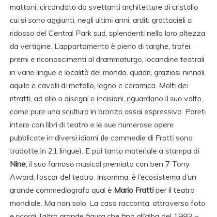
mattoni, circondato da svettanti architetture di cristallo
cui si sono aggiunti, negli ultimi anni, arditi grattacieli a
ridosso del Central Park sud, splendenti nella loro altezza
da vertigine. L’appartamento è pieno di targhe, trofei,
premi e riconoscimenti al drammaturgo, locandine teatrali
in varie lingue e località del mondo, quadri, graziosi ninnoli,
aquile e cavalli di metallo, legno e ceramica. Molti dei
ritratti, ad olio o disegni e incisioni, riguardano il suo volto,
come pure una scultura in bronzo assai espressiva. Pareti
intere con libri di teatro e le sue numerose opere
pubblicate in diversi idiomi (le commedie di Fratti sono
tradotte in 21 lingue). E poi tanto materiale a stampa di
Nine
, il suo famoso musical premiato con ben 7 Tony
Award, l’oscar del teatro. Insomma, è l’ecosistema d’un
grande commediografo qual è
Mario Fratti
per il teatro
mondiale. Ma non solo. La casa racconta, attraverso foto
e ricordi, l’altra grande figura che fino all’alba del 1993 –