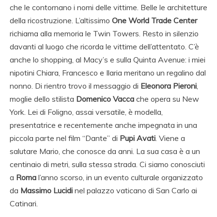
che le contornano i nomi delle vittime. Belle le architetture
della ricostruzione. L’altissimo
One World Trade Center
richiama alla memoria le Twin Towers. Resto in silenzio
davanti al luogo che ricorda le vittime dell’attentato. C’è
anche lo shopping, al Macy’s e sulla Quinta Avenue: i miei
nipotini Chiara, Francesco e Ilaria meritano un regalino dal
nonno. Di rientro trovo il messaggio di
Eleonora Pieroni
,
moglie dello stilista
Domenico Vacca
che opera su New
York. Lei di Foligno, assai versatile, è modella,
presentatrice e recentemente anche impegnata in una
piccola parte nel film “Dante” di
Pupi Avati
. Viene a
salutare Mario, che conosce da anni. La sua casa è a un
centinaio di metri, sulla stessa strada. Ci siamo conosciuti
a
Roma
l’anno scorso, in un evento culturale organizzato
da
Massimo Lucidi
nel palazzo vaticano di San Carlo ai
Catinari.