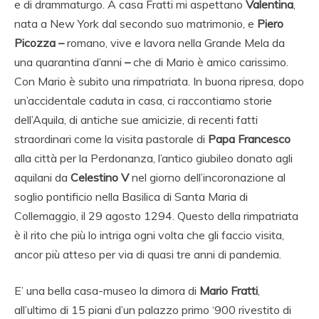
e di drammaturgo. A casa Fratti mi aspettano
Valentina
,
nata a New York dal secondo suo matrimonio, e
Piero
Picozza –
romano, vive e lavora nella Grande Mela da
una quarantina d’anni
–
che di Mario è amico carissimo.
Con Mario è subito una rimpatriata. In buona ripresa, dopo
un’accidentale caduta in casa, ci raccontiamo storie
dell’Aquila, di antiche sue amicizie, di recenti fatti
straordinari come la visita pastorale di
Papa Francesco
alla città per la Perdonanza, l’antico giubileo donato agli
aquilani da
Celestino V
nel giorno dell’incoronazione al
soglio pontificio nella Basilica di Santa Maria di
Collemaggio, il 29 agosto 1294. Questo della rimpatriata
è il rito che più lo intriga ogni volta che gli faccio visita,
ancor più atteso per via di quasi tre anni di pandemia.
E’ una bella casa-museo la dimora di
Mario
Fratti
,
all’ultimo di 15 piani d’un palazzo primo ‘900 rivestito di