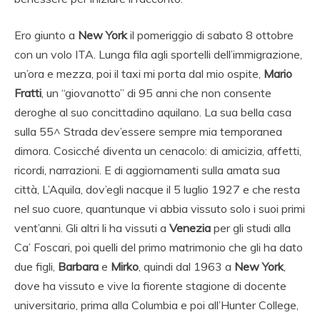
Ero giunto a
New York
il pomeriggio di sabato 8 ottobre
con un volo ITA. Lunga fila agli sportelli dell’immigrazione,
un’ora e mezza, poi il taxi mi porta dal mio ospite,
Mario
Fratti
, un “giovanotto” di 95 anni che non consente
deroghe al suo concittadino aquilano. La sua bella casa
sulla 55^ Strada dev’essere sempre mia temporanea
dimora. Cosicché diventa un cenacolo: di amicizia, affetti,
ricordi, narrazioni. E di aggiornamenti sulla amata sua
città, L’Aquila, dov’egli nacque il 5 luglio 1927 e che resta
nel suo cuore, quantunque vi abbia vissuto solo i suoi primi
vent’anni. Gli altri li ha vissuti a
Venezia
per gli studi alla
Ca’ Foscari, poi quelli del primo matrimonio che gli ha dato
due figli,
Barbara
e
Mirko
, quindi dal 1963 a
New York
,
dove ha vissuto e vive la fiorente stagione di docente
universitario, prima alla Columbia e poi all’Hunter College,