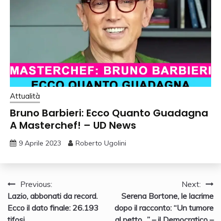
Attualità
Bruno Barbieri: Ecco Quanto Guadagna
A Masterchef! – UD News
9 Aprile 2023
Roberto Ugolini
Navigazione
Previous:
Next:
Lazio, abbonati da record.
Serena Bortone, le lacrime
articoli
Ecco il dato finale: 26.193
dopo il racconto: “Un tumore
tifosi
al petto…” – il Democratico –