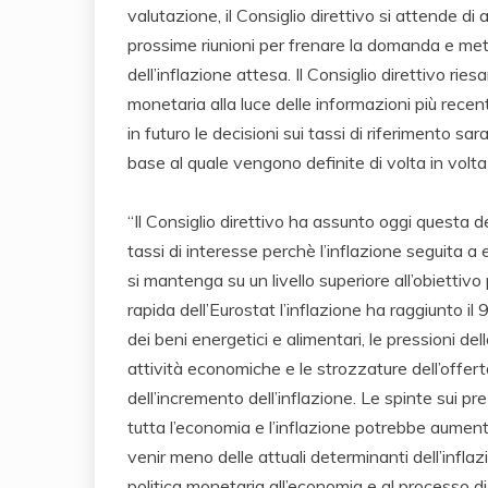
valutazione, il Consiglio direttivo si attende di
prossime riunioni per frenare la domanda e mett
dell’inflazione attesa. Il Consiglio direttivo rie
monetaria alla luce delle informazioni più recent
in futuro le decisioni sui tassi di riferimento sa
base al quale vengono definite di volta in volta 
“Il Consiglio direttivo ha assunto oggi questa 
tassi di interesse perchè l’inflazione seguita a
si mantenga su un livello superiore all’obietti
rapida dell’Eurostat l’inflazione ha raggiunto il
dei beni energetici e alimentari, le pressioni de
attività economiche e le strozzature dell’offert
dell’incremento dell’inflazione. Le spinte sui pr
tutta l’economia e l’inflazione potrebbe aument
venir meno delle attuali determinanti dell’infla
politica monetaria all’economia e al processo di f