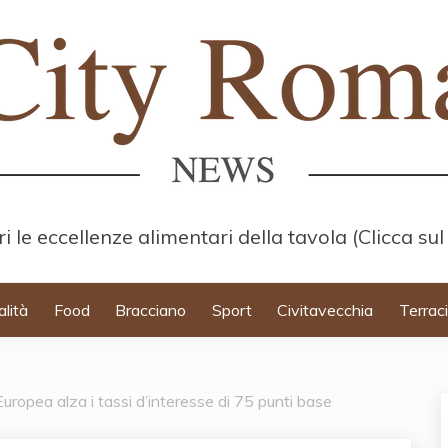
i le eccellenze alimentari della tavola (Clicca sul
alità
Food
Bracciano
Sport
Civitavecchia
Terrac
ropea alza i tassi d’interesse di 75 punti base