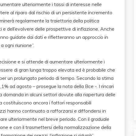
 aumentare ulteriormente i tassi di interesse nelle
ere al riparo dal rischio di un persistente incremento
saminerà regolarmente la traiettoria della politica
i e dell’evolvere delle prospettive di inflazione. Anche
ranno guidate dai dati e rifletteranno un approccio in
a ogni riunione”.
decisione e si attende di aumentare ulteriormente i
 essere di gran lunga troppo elevata ed è probabile che
vo per un prolungato periodo di tempo. Secondo la stima
 9,1% ad agosto – prosegue la nota della Bce -. I rincari
lla domanda in alcuni settori dovute alla riapertura delle
a costituiscono ancora i fattori responsabili
ezzi hanno continuato a rafforzarsi e diffondersi in
are ulteriormente nel breve periodo. Con il graduale
zione e con il trasmettersi della normalizzazione della
ormazione dei prezzi, l’inflazione si ridurrà”.