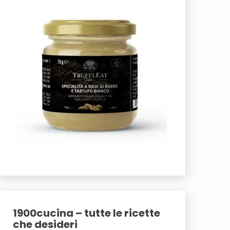
1900cucina – tutte le ricette
che desideri