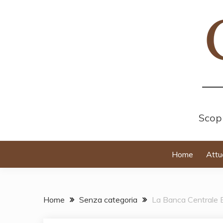
Skip
to
content
Scopr
Home
Attu
Home
Senza categoria
La Banca Centrale Eu