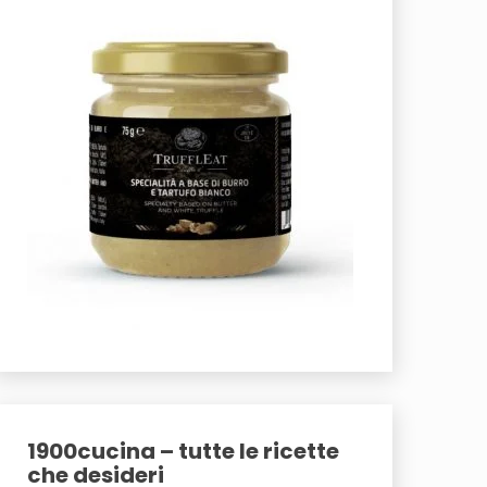
1900cucina – tutte le ricette
che desideri