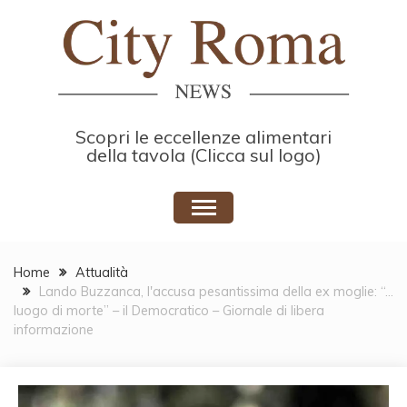
Skip
to
content
Scopri le eccellenze alimentari
della tavola (Clicca sul logo)
Home
Attualità
Lando Buzzanca, l'accusa pesantissima della ex moglie: “…
luogo di morte” – il Democratico – Giornale di libera
informazione