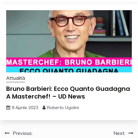
Attualità
Bruno Barbieri: Ecco Quanto Guadagna
A Masterchef! – UD News
9 Aprile 2023
Roberto Ugolini
Navigazione
Previous:
Next: