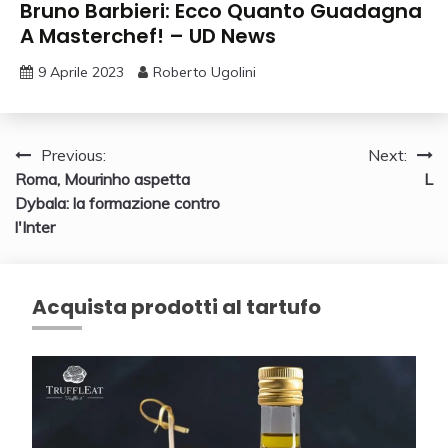
Bruno Barbieri: Ecco Quanto Guadagna
A Masterchef! – UD News
9 Aprile 2023
Roberto Ugolini
Navigazione
Previous:
Next:
Roma, Mourinho aspetta
L
articoli
Dybala: la formazione contro
l'Inter
Acquista prodotti al tartufo