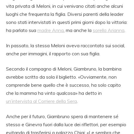
vita privata di Meloni, in cui venivano citati anche alcuni
luoghi che frequenta la figlia. Diversi parenti della leader
sono stati intervistati in questi primi giorni dopo la vittoria:
ha parlato sua
madre Anna
, ma anche la
sorella Arianna
.
In passato, la stessa Meloni aveva raccontato sui social,
anche per immagini, il rapporto con sua figlia.
Secondo il compagno di Meloni, Giambruno, la bambina
avrebbe scritto da sola il biglietto. «Ovviamente, non
comprende bene quello che è successo, ha solo capito
che la mamma ha vinto qualcosa» ha detto in
un’intervista al Corriere della Sera
.
Anche per il futuro, Giambruno spera di mantenere sé
stesso e Ginevra fuori dalla luce dei riflettori, per esempio
evitando di trasferirsi a palazzo Chigi: «Le sembra che