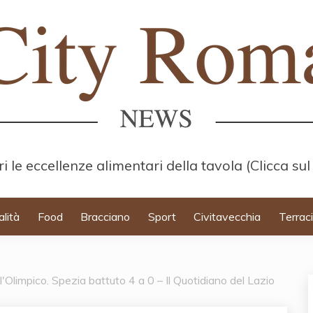
i le eccellenze alimentari della tavola (Clicca sul
alità
Food
Bracciano
Sport
Civitavecchia
Terrac
Olimpico. Spezia battuto 4 a 0 – Il Quotidiano del Lazio