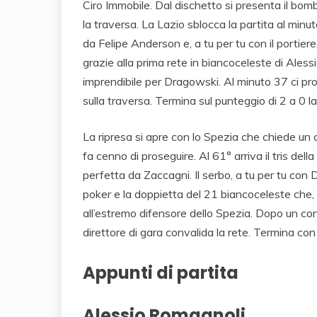
Ciro Immobile. Dal dischetto si presenta il bom
la traversa. La Lazio sblocca la partita al minu
da Felipe Anderson e, a tu per tu con il portier
grazie alla prima rete in biancoceleste di Alessi
imprendibile per Dragowski. Al minuto 37 ci pr
sulla traversa. Termina sul punteggio di 2 a 0 la
La ripresa si apre con lo Spezia che chiede un ca
fa cenno di proseguire. Al 61° arriva il tris del
perfetta da Zaccagni. Il serbo, a tu per tu con 
poker e la doppietta del 21 biancoceleste che,
all’estremo difensore dello Spezia. Dopo un cons
direttore di gara convalida la rete. Termina con 
Appunti di partita
Alessio Romagnoli