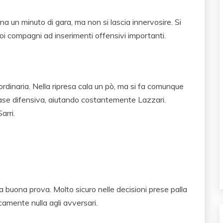
ena un minuto di gara, ma non si lascia innervosire. Si
i compagni ad inserimenti offensivi importanti.
rdinaria. Nella ripresa cala un pò, ma si fa comunque
fase difensiva, aiutando costantemente Lazzari.
arri.
na buona prova. Molto sicuro nelle decisioni prese palla
camente nulla agli avversari.