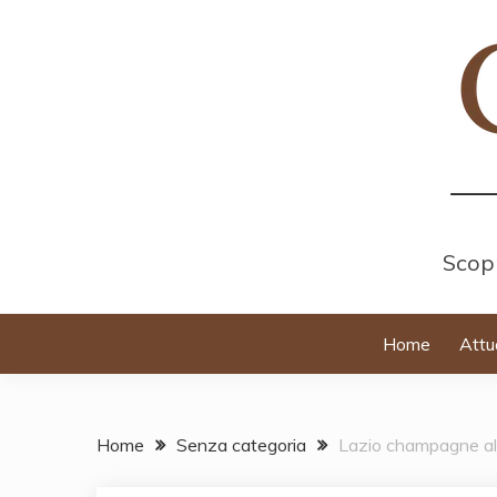
Skip
to
content
Scopr
Home
Attu
Home
Senza categoria
Lazio champagne all'