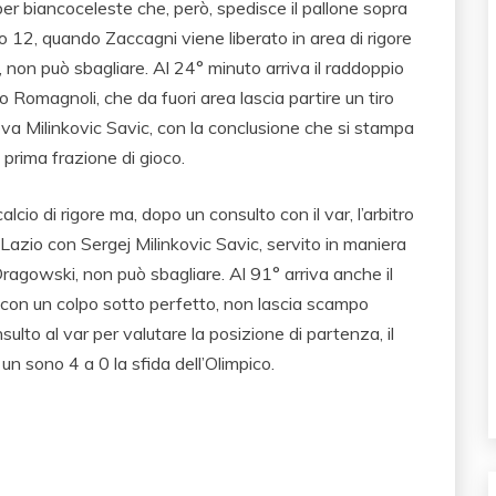
ber biancoceleste che, però, spedisce il pallone sopra
to 12, quando Zaccagni viene liberato in area di rigore
e, non può sbagliare. Al 24° minuto arriva il raddoppio
o Romagnoli, che da fuori area lascia partire un tiro
ova Milinkovic Savic, con la conclusione che si stampa
 prima frazione di gioco.
lcio di rigore ma, dopo un consulto con il var, l’arbitro
la Lazio con Sergej Milinkovic Savic, servito in maniera
Dragowski, non può sbagliare. Al 91° arriva anche il
 con un colpo sotto perfetto, non lascia scampo
ulto al var per valutare la posizione di partenza, il
un sono 4 a 0 la sfida dell’Olimpico.