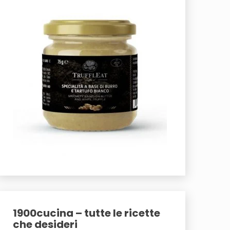
1900cucina – tutte le ricette
che desideri