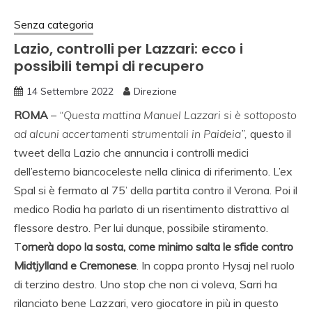
Senza categoria
Lazio, controlli per Lazzari: ecco i
possibili tempi di recupero
14 Settembre 2022
Direzione
ROMA
–
“Questa mattina Manuel Lazzari si è sottoposto
ad alcuni accertamenti strumentali in Paideia”,
questo il
tweet della Lazio che annuncia i controlli medici
dell’esterno biancoceleste nella clinica di riferimento. L’ex
Spal si è fermato al 75’ della partita contro il Verona. Poi il
medico Rodia ha parlato di un risentimento distrattivo al
flessore destro. Per lui dunque, possibile stiramento.
T
ornerà dopo la sosta, come minimo salta le sfide contro
Midtjylland e Cremonese
. In coppa pronto Hysaj nel ruolo
di terzino destro. Uno stop che non ci voleva, Sarri ha
rilanciato bene Lazzari, vero giocatore in più in questo