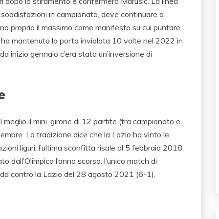
ari dopo lo stiramento e confermerà Marusic. La linea
o soddisfazioni in campionato, deve continuare a
no proprio il massimo come manifesto su cui puntare
io ha mantenuto la porta inviolata 10 volte nel 2022 in
 da inizio gennaio c’era stata un’inversione di
e
l meglio il mini-girone di 12 partite (tra campionato e
mbre. La tradizione dice che la Lazio ha vinto le
ioni liguri, l’ultima sconfitta risale al 5 febbraio 2018
to dall’Olimpico l’anno scorso: l’unico match di
sfida contro la Lazio del 28 agosto 2021 (6-1).