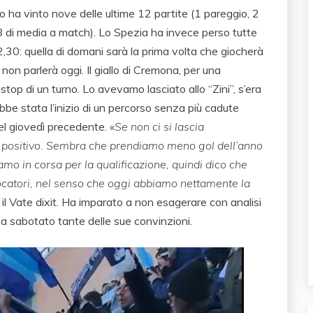
io ha vinto nove delle ultime 12 partite (1 pareggio, 2
,8 di media a match). Lo Spezia ha invece perso tutte
2,30: quella di domani sarà la prima volta che giocherà
 non parlerà oggi. Il giallo di Cremona, per una
stop di un turno. Lo avevamo lasciato allo “Zini”, s’era
be stata l’inizio di un percorso senza più cadute
del giovedì precedente. «
Se non ci si lascia
o è positivo. Sembra che prendiamo meno gol dell’anno
amo in corsa per la qualificazione, quindi dico che
giocatori, nel senso che oggi abbiamo nettamente la
, il Vate dixit. Ha imparato a non esagerare con analisi
ha sabotato tante delle sue convinzioni.