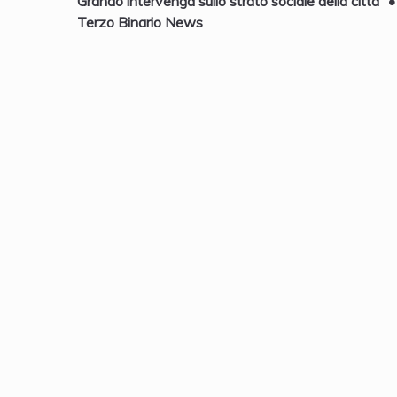
Grando intervenga sullo strato sociale della città” •
Terzo Binario News