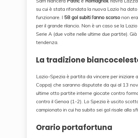
Sarri rilancerà
Patric
e
Romagnoli
, riavrà Lazz
su cui è stata rifondata la nuova Lazio ha dat
funzionare. I
58 gol subiti l’anno scorso
non era
per il grande rilancio. Non è un caso se la Laz
Serie A (due volte nelle ultime due partite). Già
tendenza.
La tradizione biancocelest
Lazio-Spezia è partita da vincere per iniziare a
Coppa) che saranno disputate da qui al 13 nove
ultime otto partite interne giocate contro formaz
contro il Genoa (1-2). Lo Spezia è uscito scotta
campionato in cui ha subito sei gol risale alla 
Orario portafortuna