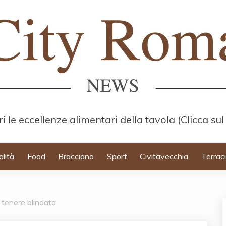
i le eccellenze alimentari della tavola (Clicca sul
alità
Food
Bracciano
Sport
Civitavecchia
Terrac
 tenere blindata