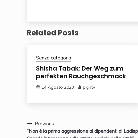
Related Posts
Senza categoria
Shisha Tabak: Der Weg zum
perfekten Rauchgeschmack
14 Agosto 2023
pxjntv
Navigazione
Previous:
“Non è la prima aggressione ai dipendenti di Ladispo
articoli