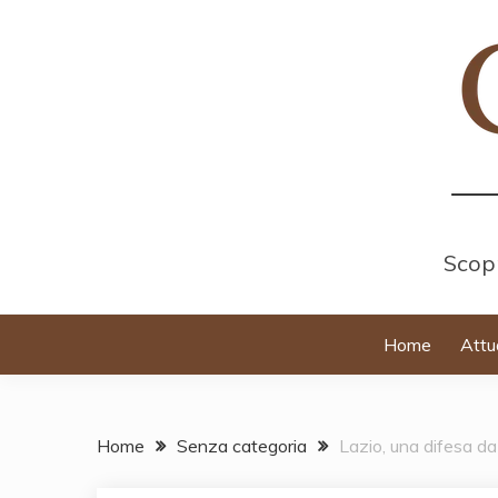
Skip
to
content
Scopr
Home
Attu
Home
Senza categoria
Lazio, una difesa da