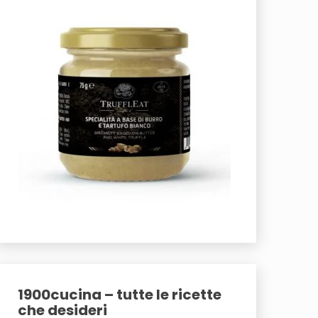
1900cucina – tutte le ricette
che desideri