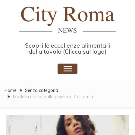
Skip
to
content
Scopri le eccellenze alimentari
della tavola (Clicca sul logo)
Home
Senza categoria
Modella uccisa dalla polizia in California