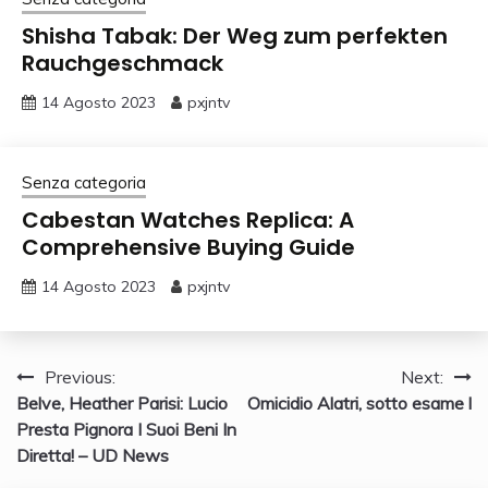
Shisha Tabak: Der Weg zum perfekten
Rauchgeschmack
14 Agosto 2023
pxjntv
Senza categoria
Cabestan Watches Replica: A
Comprehensive Buying Guide
14 Agosto 2023
pxjntv
Navigazione
Previous:
Next:
Belve, Heather Parisi: Lucio
Omicidio Alatri, sotto esame l
articoli
Presta Pignora I Suoi Beni In
Diretta! – UD News