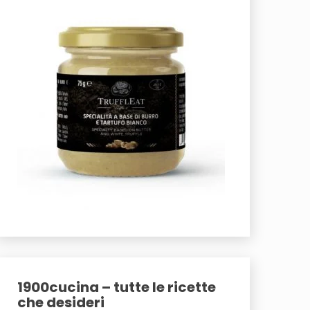
1900cucina – tutte le ricette
che desideri