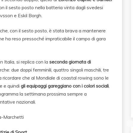
n il sesto posto nella batteria vinta dagli svedesi
vsson e Eskil Borgh.
o che, con il sesto posto, è stata brava a mantenere
che ha reso pressoché impraticabile il campo di gara
n Italia, si replica con la
seconda giornata di
arche: due doppi femminili, quattro singoli maschili, tre
a ricordare che al Mondiale di coastal rowing sono le
re e quindi
gli equipaggi gareggiano con i colori sociali
,
 programma la settimana prossima sempre a
ntative nazionali.
ta-Marchetti
tizie di Sport