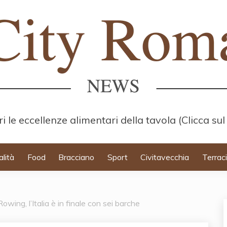
i le eccellenze alimentari della tavola (Clicca sul
alità
Food
Bracciano
Sport
Civitavecchia
Terrac
owing, l’Italia è in finale con sei barche