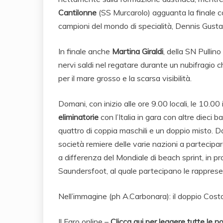
Cantilonne
(SS Murcarolo) agguanta la finale co
campioni del mondo di specialità, Dennis Gusta
In finale anche
Martina Giraldi
, della SN Pullin
nervi saldi nel regatare durante un nubifragio 
per il mare grosso e la scarsa visibilità.
Domani, con inizio alle ore 9.00 locali, le 10.00 i
eliminatorie
con l’Italia in gara con altre dieci b
quattro di coppia maschili e un doppio misto. D
società remiere delle varie nazioni a partecipa
a differenza del Mondiale di beach sprint, in
Saundersfoot, al quale partecipano le rapprese
Nell’immagine (ph A.Carbonara): il doppio Cos
Il Faro online –
Clicca qui per leggere tutte le no