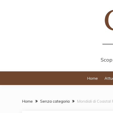
Skip
to
content
Scopr
Home
Attu
Home
Senza categoria
Mondiali di Coastal R