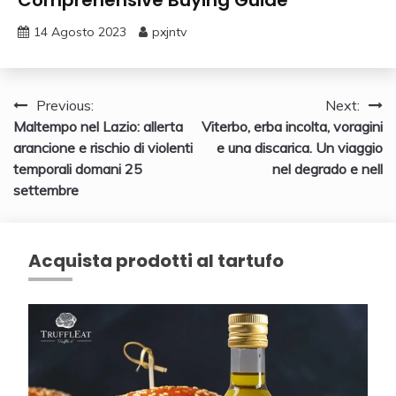
Comprehensive Buying Guide
14 Agosto 2023
pxjntv
Navigazione
Previous:
Next:
Maltempo nel Lazio: allerta
Viterbo, erba incolta, voragini
articoli
arancione e rischio di violenti
e una discarica. Un viaggio
temporali domani 25
nel degrado e nell
settembre
Acquista prodotti al tartufo