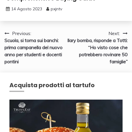
14 Agosto 2023
pxjntv
Navigazione
Previous:
Next:
Scuola, si torna sui banchi:
Ilary bomba, risponde a Totti:
articoli
prima campanella del nuovo
“Ho visto cose che
anno per studenti e docenti
potrebbero rovinare 50
pontini
famiglie”
Acquista prodotti al tartufo