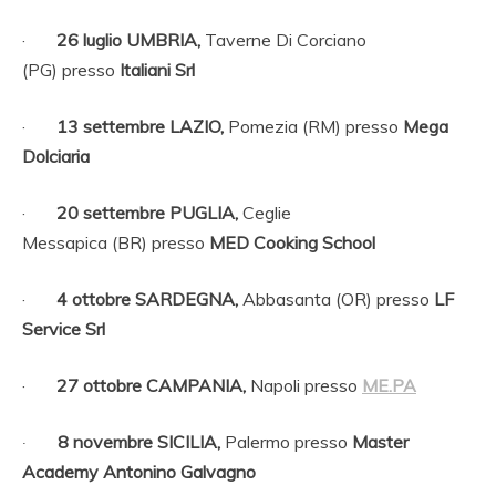
·
26 luglio UMBRIA,
Taverne Di Corciano
(PG)
presso
Italiani Srl
·
13 settembre LAZIO,
Pomezia (RM)
presso
Mega
Dolciaria
·
20 settembre PUGLIA,
Ceglie
Messapica
(BR)
presso
MED Cooking School
·
4 ottobre
SARDEGNA,
Abbasanta (OR)
presso
LF
Service Srl
·
27 ottobre CAMPANIA,
Napoli
presso
ME.PA
·
8 novembre SICILIA,
Palermo
presso
Master
Academy Antonino Galvagno