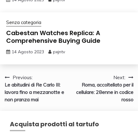
Senza categoria
Cabestan Watches Replica: A
Comprehensive Buying Guide
14 Agosto 2023
pxjntv
Navigazione
Previous:
Next:
Le abitudini di Re Carlo III:
Roma, accoltellato per il
articoli
lavora fino a mezzanotte e
cellulare: 28enne in codice
non pranza mai
rosso
Acquista prodotti al tartufo