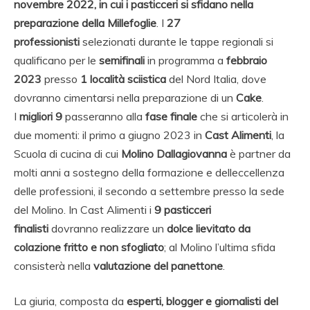
novembre 2022, in cui i pasticceri si sfidano nella
preparazione della
Millefoglie
. I
27
professionisti
selezionati durante le tappe regionali si
qualificano per le
semifinali
in programma a
febbraio
2023
presso
1 località sciistica
del Nord Italia, dove
dovranno cimentarsi nella preparazione di un
Cake
.
I
migliori 9
passeranno alla
fase finale
che si articolerà in
due momenti: il primo a giugno 2023 in
Cast Alimenti
, la
Scuola di cucina di cui
Molino Dallagiovanna
è partner da
molti anni a sostegno della formazione e delleccellenza
delle professioni, il secondo a settembre presso la sede
del Molino. In Cast Alimenti i
9 pasticceri
finalisti
dovranno realizzare un
dolce lievitato da
colazione fritto e non sfogliato
; al Molino l’ultima sfida
consisterà nella
valutazione del panettone
.
La giuria, composta da
esperti, blogger e giornalisti del