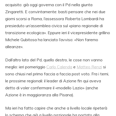
acquisito: già oggi governa con il Pd nella giunta
Zingaretti. E convintamente: basti pensare che nei due
giorni scorsi a Roma, l’assessora Roberta Lombardi ha
presieduto un’assemblea civica sul «piano regionale di
transizione ecologica». Eppure ieri il vicepresidente grillino
Michele Gubitosa ha lanciato l’avviso: «Non faremo
alleanze».
Dall’altro lato del Pd, quello destro, le cose non vanno
meglio: ieri pomeriggio
Carlo Calenda
e
Matteo Renzi
si
sono chiusi nel primo faccia a faccia post voto. Fra i temi,
le prossime regionali: il leader di Azione fin qui aveva
detto di voler confermare il «modello Lazio» (anche
Azione è in maggioranza alla Pisana).
Ma ieri ha fatto capire che anche a livello locale ripeterà
lo schema che già a livello nazionale ha portato alla