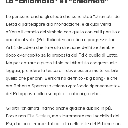
La “chiamata” e i “chiamati”
Lo pensano anche gli alleati che sono stati “chiamati” da
Letta a partecipare alla rifondazione, e ai quali verrà
offerto il cambio del simbolo con quello con cui il partito è
andato al voto (Pd- Italia democratica e progressista).
Art.1 deciderà che fare alla direzione dell’8 settembre,
dopo aver capito se la proposta del Pd è quella di Letta.
Ma per entrare a pieno titolo nel dibattito congressuale –
leggasi, prendere la tessera – deve essere molto visibile
quello che per anni Bersani ha definito «big bang» e che
ora Roberto Speranza chiama «profondo ripensamento»
del Pd opposto alla «semplice conta ai gazebo».
Gli altri “chiamati” hanno anche qualche dubbio in più.
Forse non
Elly Schlein
, ma sicuramente ma i socialisti del
Psi, che pure erano stati accolti nelle liste del Pd (ma non