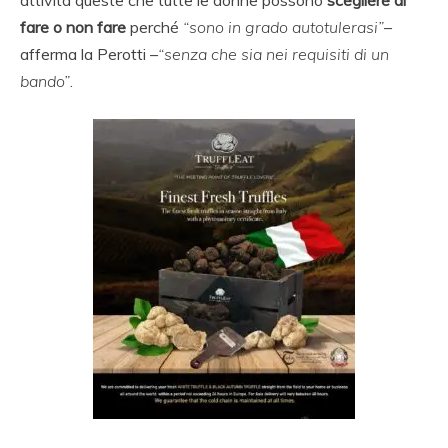
attività queste che tutte le donne possono
scegliere di
fare o non fare
perché
“sono in grado autotulerasi”
–
afferma la Perotti –
“senza che sia nei requisiti di un
bando”
.