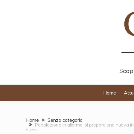
Skip
to
content
Scopr
Home
Attu
Home
Senza categoria
Popolazione in allarme: si prepara una nuova i
stessi