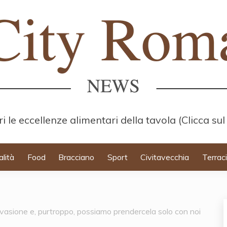
i le eccellenze alimentari della tavola (Clicca sul
alità
Food
Bracciano
Sport
Civitavecchia
Terrac
nvasione e, purtroppo, possiamo prendercela solo con noi