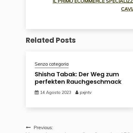
IL PRIMO ECOMMERCE SPECIALIZZA
CAVI
Related Posts
Senza categoria
Shisha Tabak: Der Weg zum
perfekten Rauchgeschmack
14 Agosto 2023
pxjntv
Navigazione
Previous: