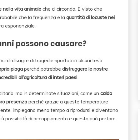
e nella vita animale
che ci circonda. E visto che
robabile che la frequenza e la
quantità di locuste nei
ra esponenziale.
danni possono causare?
i di disagi e di tragedie riportati in alcuni testi
opria piaga
perché potrebbe
distruggere le nostre
edibili all’agricoltura di interi paesi
.
litario, ma in determinate situazioni, come un
caldo
oro presenza
perché grazie a queste temperature
damente, impiegano meno tempo a riprodursi e diventano
 più possibilità di accoppiamento e questo può portare