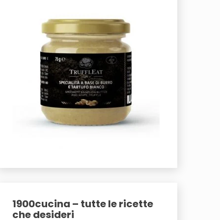
1900cucina – tutte le ricette
che desideri