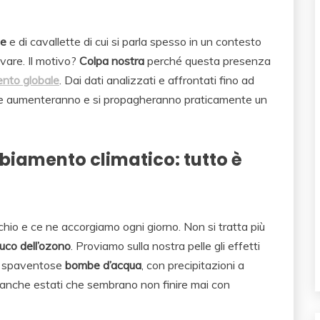
te
e di cavallette di cui si parla spesso in un contesto
ivare. Il motivo?
Colpa nostra
perché questa presenza
ento globale
. Dai dati analizzati e affrontati fino ad
ste aumenteranno e si propagheranno praticamente un
biamento climatico: tutto è
hio e ce ne accorgiamo ogni giorno. Non si tratta più
buco dell’ozono
. Proviamo sulla nostra pelle gli effetti
 e spaventose
bombe d’acqua
, con precipitazioni a
nche estati che sembrano non finire mai con