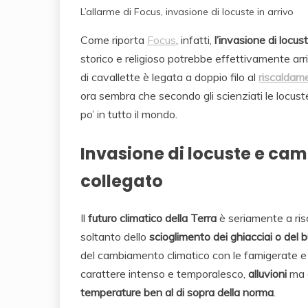
L’allarme di Focus, invasione di locuste in arrivo
Come riporta
Focus
, infatti,
l’invasione di locus
storico e religioso potrebbe effettivamente arr
di cavallette è legata a doppio filo al
riscaldam
ora sembra che secondo gli scienziati le locu
po’ in tutto il mondo.
Invasione di locuste e cam
collegato
Il
futuro climatico della Terra
è seriamente a risc
soltanto dello
scioglimento dei ghiacciai o del 
del cambiamento climatico con le famigerate
carattere intenso e temporalesco,
alluvioni
ma a
temperature ben al di sopra della norma
.