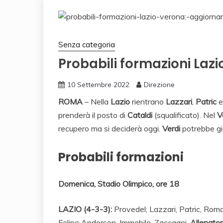
Senza categoria
Probabili formazioni Laz
10 Settembre 2022
Direzione
ROMA
– Nella
Lazio
rientrano
Lazzari
,
Patric
prenderà il posto di
Cataldi
(squalificato). Nel
V
recupero ma si deciderà oggi.
Verdi
potrebbe g
Probabili formazioni
Domenica, Stadio Olimpico, ore 18
LAZIO (4-3-3):
Provedel; Lazzari, Patric, Roma
Felipe Anderson, Immobile, Zaccagni.
Allenator