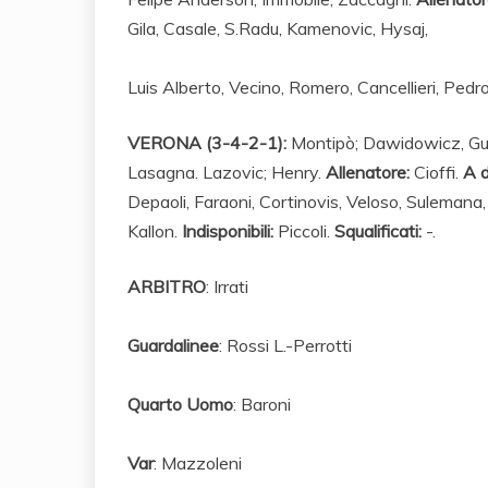
Gila,
Casale, S.Radu,
Kamenovic, Hysaj,
Luis Alberto, Vecino,
Romero, Cancellieri,
Pedro
VERONA (3-4-2-1):
Montipò; Dawidowicz, Gunt
Lasagna. Lazovic; Henry.
Allenatore:
Cioffi.
A d
Depaoli,
Faraoni, Cortinovis,
Veloso, Sulemana
Kallon.
Indisponibili:
Piccoli.
Squalificati:
-.
ARBITRO
:
Irrati
Guardalinee
: Rossi L.-Perrotti
Quarto
Uomo
: Baroni
Var
: Mazzoleni