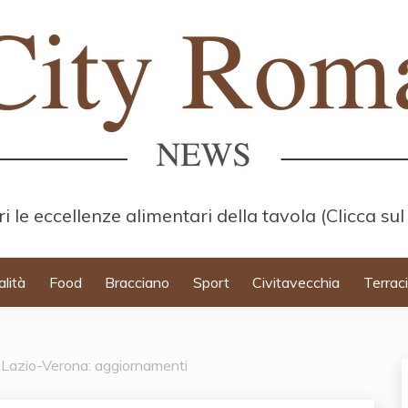
i le eccellenze alimentari della tavola (Clicca sul
alità
Food
Bracciano
Sport
Civitavecchia
Terrac
i Lazio-Verona: aggiornamenti