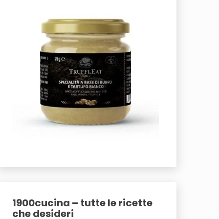
1900cucina – tutte le ricette
che desideri