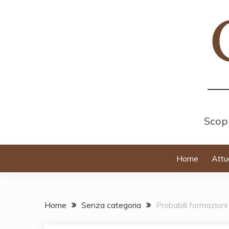
Skip
to
content
Scopr
Home
Attu
Home
Senza categoria
Probabili formazion