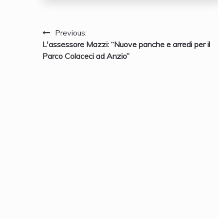
Navigazione
Previous:
L'assessore Mazzi: “Nuove panche e arredi per il
articoli
Parco Colaceci ad Anzio”