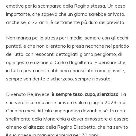
emotiva per la scomparsa della Regina stessa. Un peso
importante, che sapeva che un giorno sarebbe arrivato,
anche se, a 73 anni, è certamente più duro del previsto.
Non manca poi lo stress per i media, sempre con gli occhi
puntati, e che non allentano la presa neanche nel periodo
del lutto, con resoconti dettagliati, giorno per giorno, di
ogni gesto e azione di Carlo d’Inghilterra. E pensare che,
in tutti questi anni lo abbiamo conosciuto come gioviale,
sempre sorridente e scherzoso, sempre rilassato.
Divenuto Re, invece,
è sempre teso, cupo, silenzioso
. La
sua vera incoronazione arriverà solo a giugno 2023, ma
Carlo ha mesi difficili e impegnativi davanti a sé, tra uno
snellimento della Monarchia a dover dimostrare di essere
almeno all’altezza della Regina Elisabetta, che ha servito
il suo paese in maniera egregia per 70 anni.