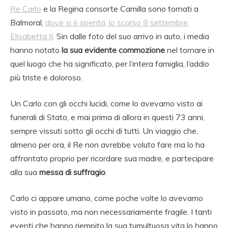
Re Carlo
e la Regina consorte Camilla sono tornati a
Balmoral,
dove si è spenta, lo scorso 8 settembre,
Elisabetta II
. Sin dalle foto del suo arrivo in auto, i media
hanno notato
la sua evidente commozione
nel tornare in
quel luogo che ha significato, per l’intera famiglia, l’addio
più triste e doloroso.
Un Carlo con gli occhi lucidi, come lo avevamo visto ai
funerali di Stato, e mai prima di allora in questi 73 anni,
sempre vissuti sotto gli occhi di tutti. Un viaggio che,
almeno per ora, il Re non avrebbe voluto fare ma lo ha
affrontato proprio per ricordare sua madre, e partecipare
alla sua
messa di suffragio
.
Carlo ci appare umano, come poche volte lo avevamo
visto in passato, ma non necessariamente fragile. I tanti
eventi che hanno riempito la sua tumultuosa vita lo hanno