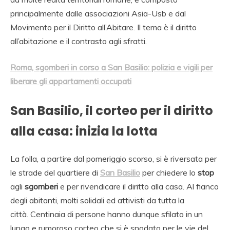
principalmente dalle associazioni Asia-Usb e dal
Movimento per il Diritto all’Abitare. Il tema è il diritto
all’abitazione e il contrasto agli sfratti.
Roma, sgomberi in corso a San Basilio: polizia e vigili per
liberare gli appartamenti occupati
San Basilio, il corteo per il diritto
alla casa: inizia la lotta
La folla, a partire dal pomeriggio scorso, si è riversata per
le strade del quartiere di
San Basilio
per chiedere lo
stop
agli
sgomberi
e per rivendicare il diritto alla casa. Al fianco
degli abitanti, molti solidali ed attivisti da tutta la
città. Centinaia di persone hanno dunque sfilato in un
lungo e rumoroso corteo che si è snodato per le vie del