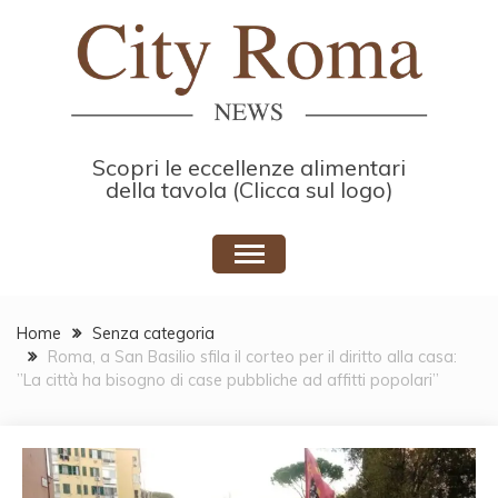
Skip
to
content
Scopri le eccellenze alimentari
della tavola (Clicca sul logo)
Home
Senza categoria
Roma, a San Basilio sfila il corteo per il diritto alla casa:
”La città ha bisogno di case pubbliche ad affitti popolari”