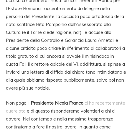
accusa ci sarebbero i nostri articoli inerenti il Bando per
l’Estate Romana, l’accentramento di deleghe nella
persona del Presidente, la cacciata poco ortodossa della
nota scrittrice Rita Pomponio dall’Assessorato alla
Cultura (e il Tar le diede ragione, ndr), le accuse alla
Presidente della Controllo e Garanzia Laura Arnetoli e
alcune criticità poco chiare in riferimento ai collaboratori a
titolo gratuito di cui ancora si avvale il minisindaco in
quota FdI. Il direttore apicale del VI, addirittura, si spinse a
inviarci una lettera di diffida dal chiaro tono intimidatorio e
alla quale abbiamo risposto pubblicamente, salvo poi non
avere più sue notizie.
Non pago il
Presidente Nicola Franco
ci ha recentemente
querelato
e di questo risponderemo volentieri a chi di
dovere. Nel contempo e nella massima trasparenza
continuiamo a fare il nostro lavoro, in quanto come