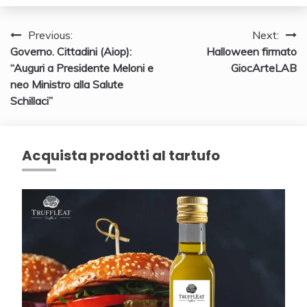
Navigazione
Previous:
Next:
Governo. Cittadini (Aiop):
Halloween firmato
articoli
“Auguri a Presidente Meloni e
GiocArteLAB
neo Ministro alla Salute
Schillaci”
Acquista prodotti al tartufo