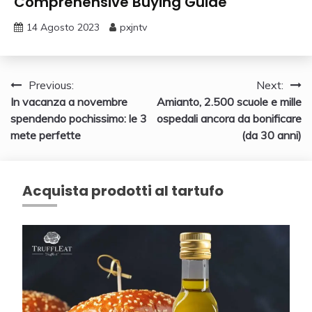
Comprehensive Buying Guide
14 Agosto 2023
pxjntv
Navigazione
Previous:
Next:
In vacanza a novembre
Amianto, 2.500 scuole e mille
articoli
spendendo pochissimo: le 3
ospedali ancora da bonificare
mete perfette
(da 30 anni)
Acquista prodotti al tartufo