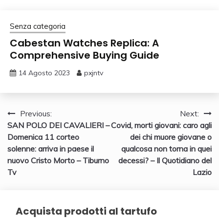
Senza categoria
Cabestan Watches Replica: A
Comprehensive Buying Guide
14 Agosto 2023
pxjntv
Navigazione
Previous:
Next:
SAN POLO DEI CAVALIERI –
Covid, morti giovani: caro agli
articoli
Domenica 11 corteo
dei chi muore giovane o
solenne: arriva in paese il
qualcosa non torna in quei
nuovo Cristo Morto – Tiburno
decessi? – Il Quotidiano del
Tv
Lazio
Acquista prodotti al tartufo