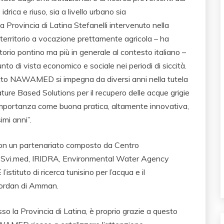
rica e riuso, sia a livello urbano sia
la Provincia di Latina Stefanelli intervenuto nella
 territorio a vocazione prettamente agricola – ha
ritorio pontino ma più in generale al contesto italiano –
to di vista economico e sociale nei periodi di siccità.
etto NAWAMED si impegna da diversi anni nella tutela
ature Based Solutions per il recupero delle acque grigie
importanza come buona pratica, altamente innovativa,
imi anni”.
on un partenariato composto da Centro
 – Svi.med, IRIDRA, Environmental Water Agency
stituto di ricerca tunisino per l’acqua e il
 Jordan di Amman.
o la Provincia di Latina, è proprio grazie a questo