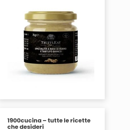
1900cucina – tutte le ricette
che desideri