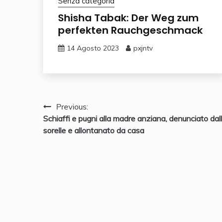
Senza categoria
Shisha Tabak: Der Weg zum
perfekten Rauchgeschmack
14 Agosto 2023
pxjntv
Navigazione
Previous:
Schiaffi e pugni alla madre anziana, denunciato dal
articoli
sorelle e allontanato da casa