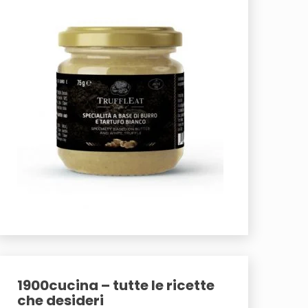
1900cucina – tutte le ricette
che desideri