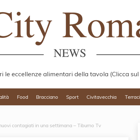
i le eccellenze alimentari della tavola (Clicca sul
alità
Food
Bracciano
Sport
Civitavecchia
Terrac
nuovi contagiati in una settimana – Tiburno Tv