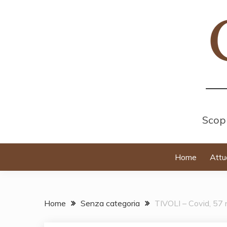
Skip
to
content
Scopr
Home
Attu
Home
Senza categoria
TIVOLI – Covid, 57 