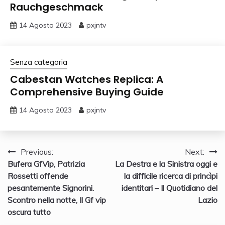
Rauchgeschmack
14 Agosto 2023
pxjntv
Senza categoria
Cabestan Watches Replica: A
Comprehensive Buying Guide
14 Agosto 2023
pxjntv
Navigazione
Previous:
Next:
Bufera GfVip, Patrizia
La Destra e la Sinistra oggi e
articoli
Rossetti offende
la difficile ricerca di princìpi
pesantemente Signorini.
identitari – Il Quotidiano del
Scontro nella notte, Il Gf vip
Lazio
oscura tutto