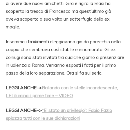
di avere due nuovi amichetti. Gira e rigira la Blasi ha
scoperto la tresca di Francesco ma quest’ultimo già
aveva scoperto a sua volta un sotterfugio della ex
moglie.
Insomma i
tradimenti
aleggiavano già da parecchio nella
coppia che sembrava così stabile e innamorata. Gli ex
coniugi sono stati invitati tra qualche giorno a presenziare
in udienza a Roma. Verranno esposti i fatti per il primo
passo della loro separazione. Ora si fa sul serio.
LEGGI ANCHE–>
Ballando con le stelle incandescente,
LEI illumina il prime time – VIDEO
LEGGI ANCHE–>
“E’ stato un privilegio”: Fabio Fazio
spiazza tutti con le sue dichiarazioni