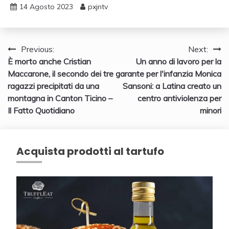
14 Agosto 2023
pxjntv
Navigazione
Previous:
Next:
È morto anche Cristian
Un anno di lavoro per la
articoli
Maccarone, il secondo dei tre
garante per l'infanzia Monica
ragazzi precipitati da una
Sansoni: a Latina creato un
montagna in Canton Ticino –
centro antiviolenza per
Il Fatto Quotidiano
minori
Acquista prodotti al tartufo